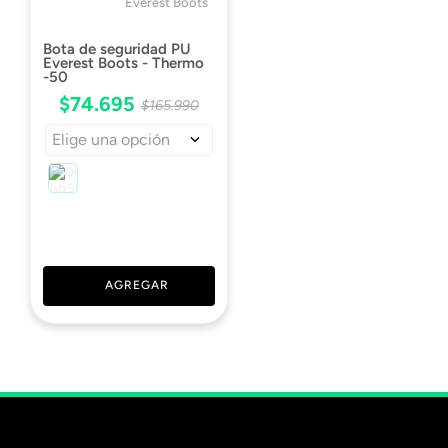
Everest Boots
Bota de seguridad PU
Everest Boots - Thermo
-50
$
74
.
695
$
165
.
990
Elige una opción
AGREGAR