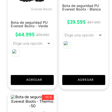
Bota de seguridad PU
Everest Boots - Blanca
Everest Boots
$
39
.
595
$
87
.
990
Bota de seguridad PU
Everest Boots - Verde
$
44
.
995
$
99
.
990
Elige una opción
Elige una opción
AGREGAR
AGREGAR
-
55 %