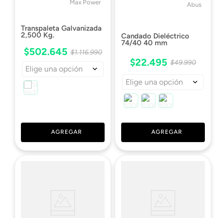
Max Power
Abus
Transpaleta Galvanizada
2,500 Kg.
Candado Dieléctrico
74/40 40 mm
$
502
.
645
$
1
.
116
.
990
$
22
.
495
$
49
.
990
Elige una opción
Elige una opción
AGREGAR
AGREGAR