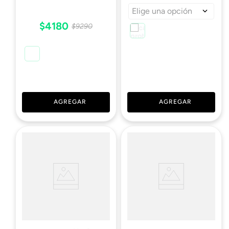
Elige una opción
$
4180
$
9290
AGREGAR
AGREGAR