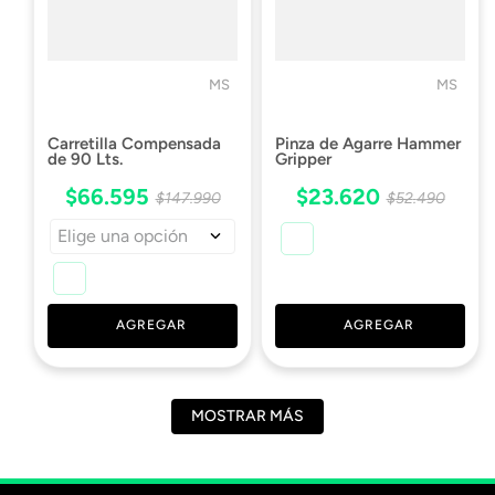
MS
MS
Carretilla Compensada
Pinza de Agarre Hammer
de 90 Lts.
Gripper
$
66
.
595
$
23
.
620
$
147
.
990
$
52
.
490
Elige una opción
AGREGAR
AGREGAR
MOSTRAR MÁS