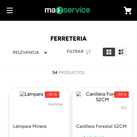
FERRETERIA
FILTRAR
RELEVANCIA
54
PRODUCTOS
-
55 %
-
55 %
Hammer
MS
Lámpara Minera
Canillera Forestal 52CM