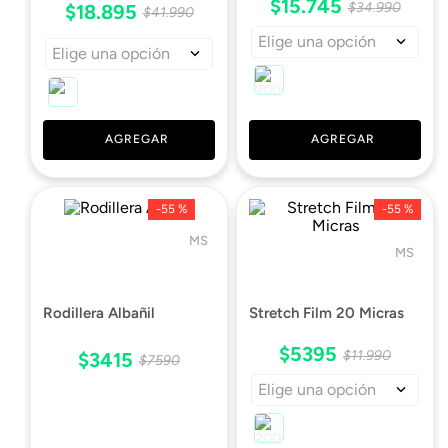
$
15
.
745
$
34
.
990
$
18
.
895
$
41
.
990
Elige una opción
Elige una opción
AGREGAR
AGREGAR
-
55 %
-
55 %
MS
MS
Rodillera Albañil
Stretch Film 20 Micras
$
5395
$
11
.
990
$
3415
$
7590
Elige una opción