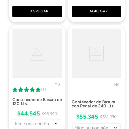
AGREGAR
AGREGAR
MS
MS
(1)
Contenedor de Basura de
Contenedor de Basura
120 Lts.
con Pedal de 240 Lts.
$
44
.
545
$
98
.
990
$
55
.
345
$
122
.
990
Elige una opción
Elige una opción