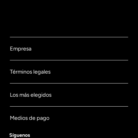
Empresa
Nosotros
Términos legales
Contáctanos
Políticas de privacidad
Los más elegidos
Sucursales
Políticas de despacho
Ofertas
Preguntas Frecuentes
Medios de pago
Políticas de compra
Calzado de seguridad
Servicios
Síguenos
Ver medios de pago