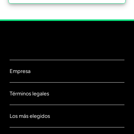
Distintos modelos de salvavidas para
adulto
Debido a que la navegación está delimitada en
categorías, existen diferentes criterios de seguridad
en relación con el riesgo potencial de cada categoría.
Nuestros chalecos están avalados y certificados por la
Armada de Chile. Conoce nuestros modelos a
continuación:
Empresa
Chalecos costeros:
Son aptos para
embarcaciones menores como yates o lanchas
pesqueras que navegan en aguas cercanas a la
costa. En caso de emergencia, la proximidad a la
Nosotros
costa facilita el auxilio.
Términos legales
Chalecos oceánicos:
Son óptimos para la
navegación en aguas abiertas donde las
Contáctanos
condiciones son más severas. Estos chalecos
están diseñados para mantener la flotabilidad
Políticas de privacidad
Los más elegidos
por largos periodos.
Sucursales
Políticas de despacho
Aros salvavidas