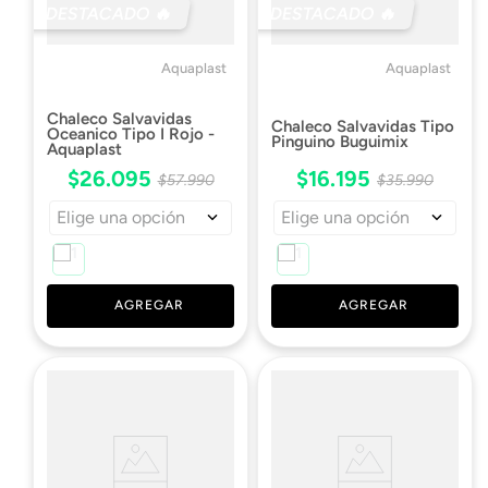
DESTACADO 🔥
DESTACADO 🔥
Aquaplast
Aquaplast
Chaleco Salvavidas
Chaleco Salvavidas Tipo
Oceanico Tipo I Rojo -
Pinguino Buguimix
Aquaplast
$
26
.
095
$
16
.
195
$
57
.
990
$
35
.
990
Elige una opción
Elige una opción
AGREGAR
AGREGAR