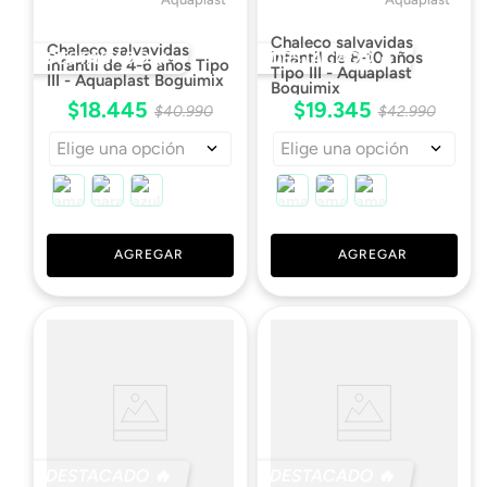
Chaleco salvavidas
Chaleco salvavidas
DESTACADO 🔥
DESTACADO 🔥
infantil de 8-10 años
infantil de 4-6 años Tipo
Tipo III - Aquaplast
III - Aquaplast Boguimix
Boguimix
$
18
.
445
$
19
.
345
$
40
.
990
$
42
.
990
Elige una opción
Elige una opción
AGREGAR
AGREGAR
DESTACADO 🔥
DESTACADO 🔥