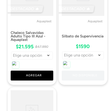
DESTACADO 🔥
DESTACADO 🔥
Aquaplast
Aquaplast
Chaleco Salvavidas
Silbato de Supervivencia
Adulto Tipo III Azul -
Aquaplast
$
1590
$
21
.
595
$
47
.
990
Elige una opción
Elige una opción
NO DISPONIBLE
AGREGAR