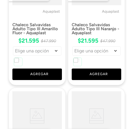
Aquaplast
Aquaplast
Chaleco Salvavidas
Chaleco Salvavidas
Adulto Tipo III Amarillo
Adulto Tipo III Naranjo -
Fluor - Aquaplast
Aquaplast
$
21
.
595
$
21
.
595
$
47
.
990
$
47
.
990
Elige una opción
Elige una opción
AGREGAR
AGREGAR