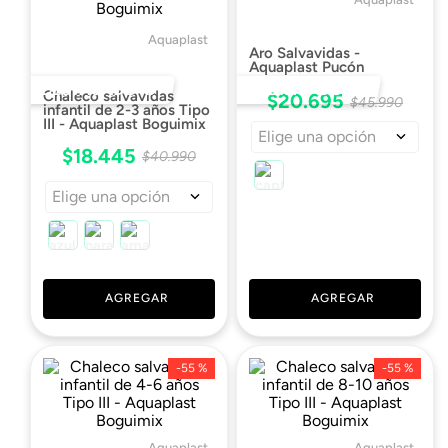
Aquaplast
Aro Salvavidas -
Aquaplast Pucón
DESTACADO 🔥
DESTACADO 🔥
Chaleco salvavidas
$
20
.
695
$
45
.
990
infantil de 2-3 años Tipo
III - Aquaplast Boguimix
Elige una opción
$
18
.
445
$
40
.
990
Elige una opción
AGREGAR
AGREGAR
-
55 %
-
55 %
Aquaplast
Aquaplast