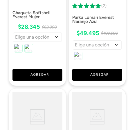
(2)
Chaqueta Softshell
Everest Mujer
Parka Lomari Everest
Naranjo Azul
$
28
.
345
$
62
.
990
$
49
.
495
$
109
.
990
Elige una opción
Elige una opción
AGREGAR
AGREGAR