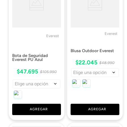
Everest
Everest
Blusa Outdoor Everest
Bota de Seguridad
Everest PU Azul
$
22
.
045
$
48
.
990
$
47
.
695
$
105
.
990
Elige una opción
Elige una opción
AGREGAR
AGREGAR