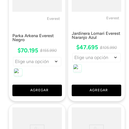
Everest
Everest
Jardinera Lomari Everest
Parka Arkena Everest
Naranjo Azul
Negro
$
47
.
695
$
105
.
990
$
70
.
195
$
155
.
990
Elige una opción
Elige una opción
AGREGAR
AGREGAR