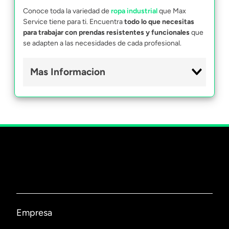
Conoce toda la variedad de
ropa industrial
que Max
Service tiene para ti. Encuentra
todo lo que necesitas
para trabajar con prendas resistentes y funcionales
que
se adapten a las necesidades de cada profesional.
Mas Informacion
Pantalones Everest
Los pantalones Everest fueron especialmente
diseñados para faenas pesadas y trabajos de alto
rendimiento físico, ya que están hechos con
materiales resistentes y tienen costuras
especialmente reforzadas en las zonas de mayor roce,
como las rodillas, los tobillos y los bolsillos.
Pijamas térmicos Everest
Empresa
La
ropa térmica
de Everest está diseñada para ser