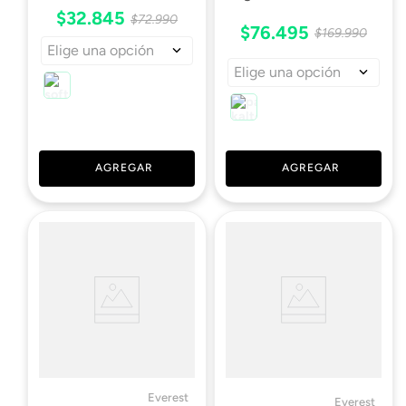
$
32
.
845
$
72
.
990
$
76
.
495
$
169
.
990
Elige una opción
Elige una opción
AGREGAR
AGREGAR
Everest
Everest