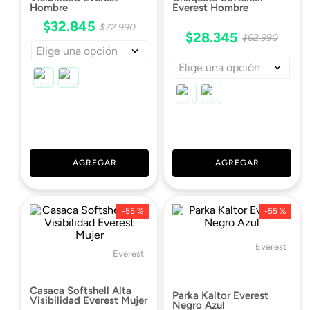
Hombre
Everest Hombre
$
32
.
845
$
72
.
990
$
28
.
345
$
62
.
990
Elige una opción
Elige una opción
AGREGAR
AGREGAR
-
55 %
-
55 %
Everest
Everest
Casaca Softshell Alta
Parka Kaltor Everest
Visibilidad Everest Mujer
Negro Azul