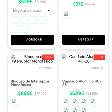
$
5395
$
11
.
990
$
715
$
1590
Elige una opción
AGREGAR
AGREGAR
-
55 %
-
55 %
Hammer
Hammer
Bloqueo de Interruptor
Candado Aluminio 40-
Monofásico
26
$
8995
$
6295
$
19
.
990
$
13
.
990