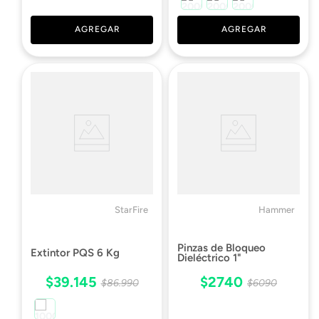
AGREGAR
AGREGAR
StarFire
Hammer
Pinzas de Bloqueo
Extintor PQS 6 Kg
Dieléctrico 1"
$
39
.
145
$
2740
$
86
.
990
$
6090