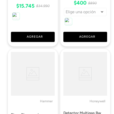
$
400
$
890
$
15
.
745
$
34
.
990
Elige una opción
AGREGAR
AGREGAR
Honeywell
Hammer
Detector Multigas Bw