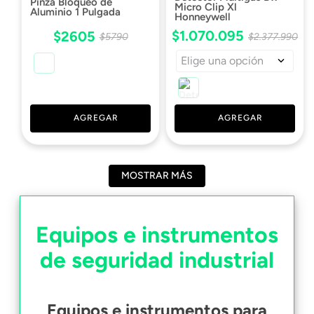
Pinza Bloqueo de
Micro Clip Xl
Aluminio 1 Pulgada
Honneywell
$
1
.
070
.
095
$
2605
$
2
.
377
.
990
$
5790
Elige una opción
AGREGAR
AGREGAR
MOSTRAR MÁS
Equipos e instrumentos
de seguridad industrial
Equipos e instrumentos para