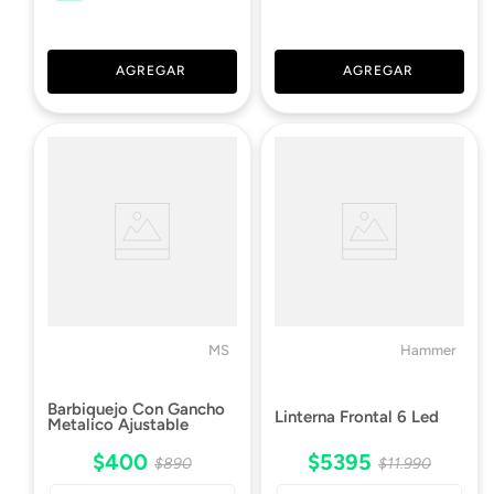
AGREGAR
AGREGAR
MS
Hammer
Barbiquejo Con Gancho
Linterna Frontal 6 Led
Metalico Ajustable
$
400
$
5395
$
890
$
11
.
990