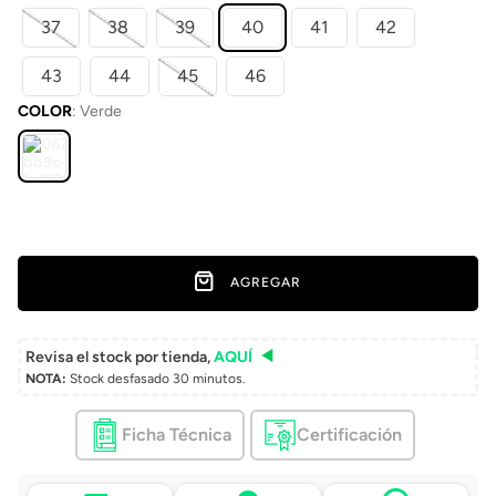
37
38
39
40
41
42
43
44
45
46
COLOR
:
Verde
AGREGAR
Revisa el stock por tienda,
AQUÍ
NOTA:
Stock desfasado 30 minutos.
Ficha Técnica
Certificación