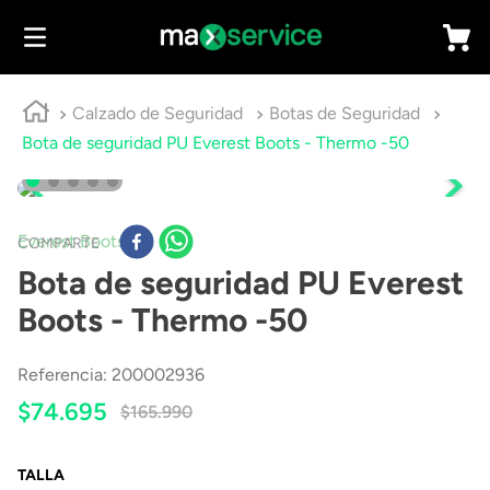
Calzado de Seguridad
Botas de Seguridad
Bota de seguridad PU Everest Boots - Thermo -50
Everest Boots
COMPARTE
Bota de seguridad PU Everest
Boots - Thermo -50
Referencia
:
200002936
$
74
.
695
$
165
.
990
TALLA