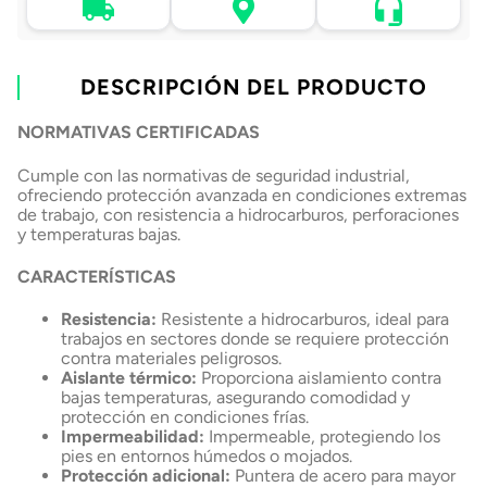
Asistencia de venta
Tu compra, directo a
Retiro en tienda sin
por WhatsApp
tu puerta
costo pasadas 24 h.
.
Lo atenderá uno de
Envío a domicilio en
Elige tu tienda más
nuestros ejecutivos
DESCRIPCIÓN DEL PRODUCTO
todo Chile
cercana
+56 9 4182 4316
NORMATIVAS CERTIFICADAS
Cumple con las normativas de seguridad industrial,
ofreciendo protección avanzada en condiciones extremas
de trabajo, con resistencia a hidrocarburos, perforaciones
y temperaturas bajas.
CARACTERÍSTICAS
Resistencia:
Resistente a hidrocarburos, ideal para
trabajos en sectores donde se requiere protección
contra materiales peligrosos.
Aislante térmico:
Proporciona aislamiento contra
bajas temperaturas, asegurando comodidad y
protección en condiciones frías.
Impermeabilidad:
Impermeable, protegiendo los
pies en entornos húmedos o mojados.
Protección adicional:
Puntera de acero para mayor