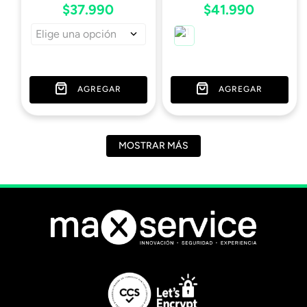
$
37
.
990
$
41
.
990
Elige una opción
AGREGAR
AGREGAR
MOSTRAR MÁS