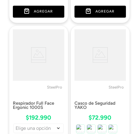
AGREGAR
AGREGAR
SteelPro
SteelPro
Respirador Full Face
Casco de Seguridad
Ergonic 1000S
YAKO
$
192
.
990
$
72
.
990
Elige una opción