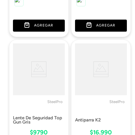
AGREGAR
AGREGAR
SteelPro
SteelPro
Lente De Seguridad Top
Antiparra K2
Gun Gris
$
9790
$
16
.
990