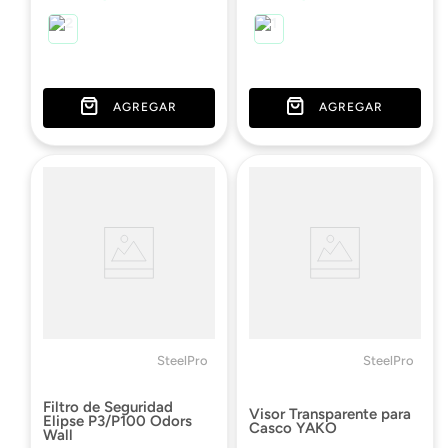
AGREGAR
AGREGAR
SteelPro
SteelPro
Filtro de Seguridad
Visor Transparente para
Elipse P3/P100 Odors
Casco YAKO
Wall