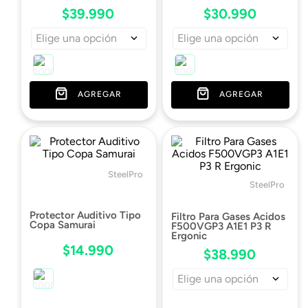
$
39
.
990
$
30
.
990
Elige una opción
Elige una opción
AGREGAR
AGREGAR
SteelPro
SteelPro
Protector Auditivo Tipo
Filtro Para Gases Acidos
Copa Samurai
F500VGP3 A1E1 P3 R
Ergonic
$
14
.
990
$
38
.
990
Elige una opción