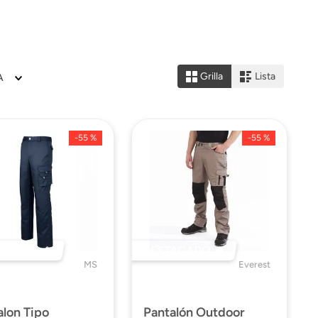
Grilla
Lista
A
-
55 %
-
55 %
ACADO 🔥
DESTACADO 🔥
MS
Everest
alon Tipo
Pantalón Outdoor