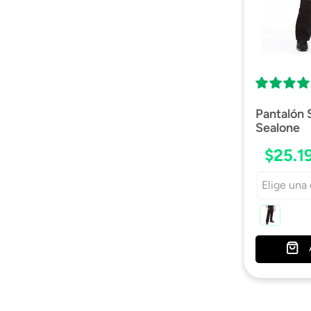
Pantalón 
Sealone
$
25
.
1
Elige una