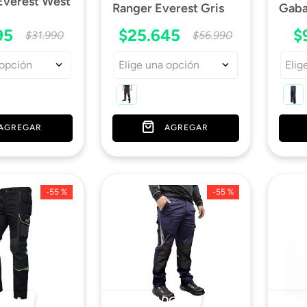
Everest West
Ranger Everest Gris
Gaba
95
$
25
.
645
$
$
31
.
990
$
56
.
990
 opción
Elige una opción
Elig
AGREGAR
AGREGAR
-
55 %
-
55 %
O 🔥
DESTACADO 🔥
DEST