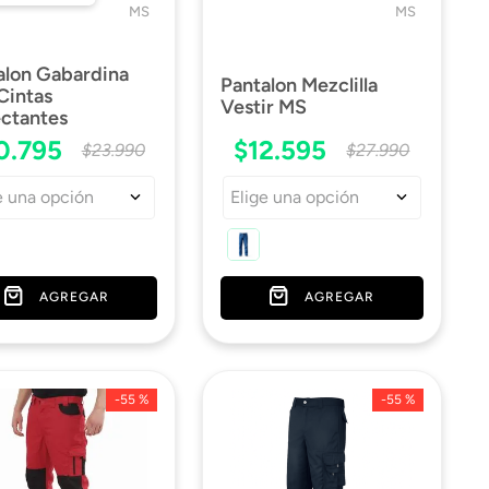
MS
MS
alon Gabardina
Pantalon Mezclilla
Cintas
Vestir MS
ectantes
0
.
795
$
12
.
595
$
23
.
990
$
27
.
990
e una opción
Elige una opción
AGREGAR
AGREGAR
-
55 %
-
55 %