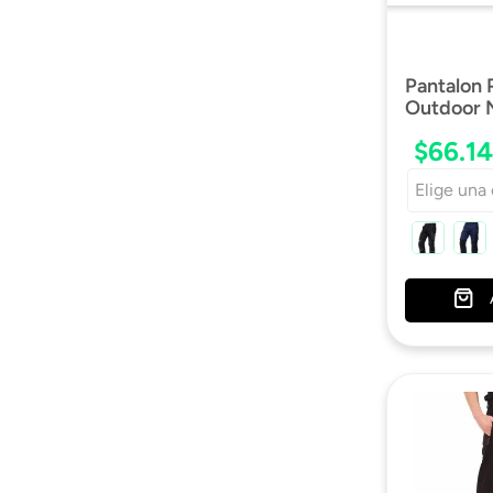
Pantalon
Outdoor 
$
66
.
1
Elige una