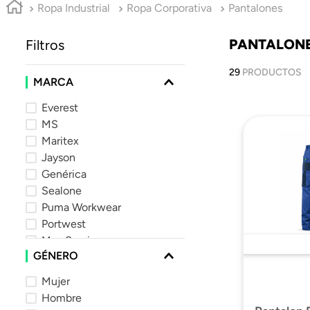
Ropa Industrial
Ropa Corporativa
Pantalones
10
.
parka
PANTALON
Filtros
29
PRODUCTOS
MARCA
Everest
MS
Maritex
Jayson
Genérica
Sealone
Puma Workwear
Portwest
Max Service
DESTACAD
GÉNERO
Hardwork
Mujer
Hombre