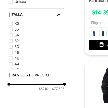
Pantalon 
Unisex
$
14
.
3
TALLA
Elige una
XS
56
54
52
50
48
46
44
42
RANGOS DE PRECIO
40
$5710
–
$77.395
DESTACAD