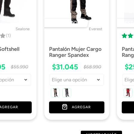
DESTACADO 🔥
DEST
Sealone
Everest
(1)
Softshell
Pantalón Mujer Cargo
Pant
Ranger Spandex
Rang
95
$
31
.
045
$
2
$
55
.
990
$
68
.
990
 opción
Elige una opción
Elig
AGREGAR
AGREGAR