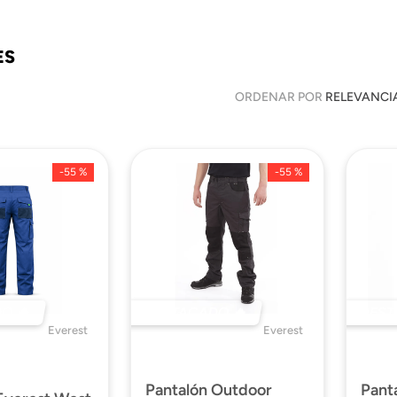
ES
ORDENAR POR
RELEVANCI
-
55 %
-
55 %
O 🔥
DESTACADO 🔥
DEST
Everest
Everest
Pantalón Outdoor
Pant