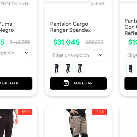
Puma Workwear
Everest
Pant
 Puma
Pantalón Cargo
Con 
Negro
Ranger Spandex
Refl
45
$
31
.
045
$
1
$
146
.
990
$
68
.
990
 opción
Elige una opción
Elig
AGREGAR
AGREGAR
-
55 %
-
55 %