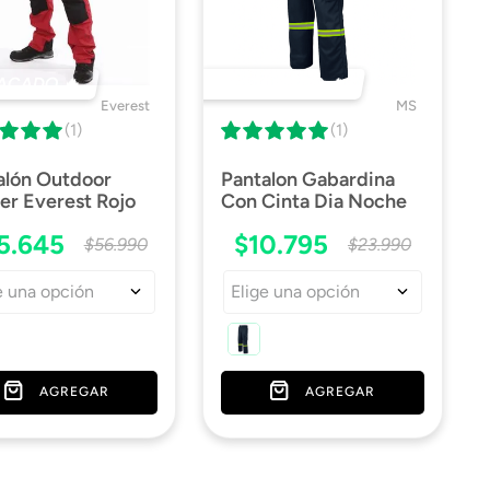
ACADO 🔥
DESTACADO 🔥
Everest
MS
(1)
(1)
alón Outdoor
Pantalon Gabardina
er Everest Rojo
Con Cinta Dia Noche
5
.
645
$
10
.
795
$
56
.
990
$
23
.
990
e una opción
Elige una opción
AGREGAR
AGREGAR