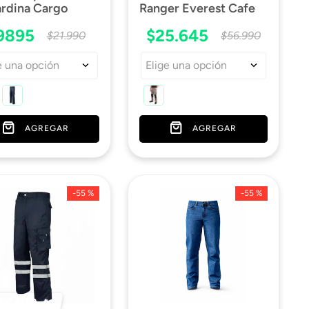
rdina Cargo
Ranger Everest Cafe
9895
$
25
.
645
$
21
.
990
$
56
.
990
e una opción
Elige una opción
AGREGAR
AGREGAR
-
55 %
-
55 %
ACADO 🔥