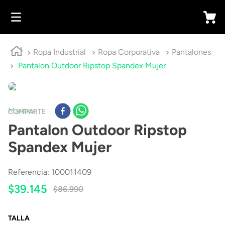
Ropa Industrial
Ropa Corporativa
Pantalones
Pantalon Outdoor Ripstop Spandex Mujer
Maritex
COMPARTE
Pantalon Outdoor Ripstop
Spandex Mujer
Referencia
:
100011409
$
39
.
145
$
86
.
990
TALLA