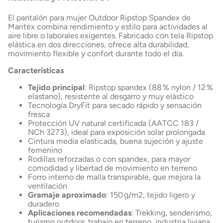
El pantalón para mujer Outdoor Ripstop Spandex de
Maritex combina rendimiento y estilo para actividades al
aire libre o laborales exigentes. Fabricado con tela Ripstop
elástica en dos direcciones, ofrece alta durabilidad,
movimiento flexible y confort durante todo el día.
Características
Tejido principal
: Ripstop spandex (88 % nylon / 12 %
elastano), resistente al desgarro y muy elástico
Tecnología DryFit para secado rápido y sensación
fresca
Protección UV natural certificada (AATCC 183 /
NCh 3273), ideal para exposición solar prolongada
Cintura media elasticada, buena sujeción y ajuste
femenino
Rodillas reforzadas o con spandex, para mayor
comodidad y libertad de movimiento en terreno
Forro interno de malla transpirable, que mejora la
ventilación
Gramaje aproximado
: 150 g/m2, tejido ligero y
duradero
Aplicaciones recomendadas
: Trekking, senderismo,
turismo outdoor. trabajo en terreno, industria liviana,