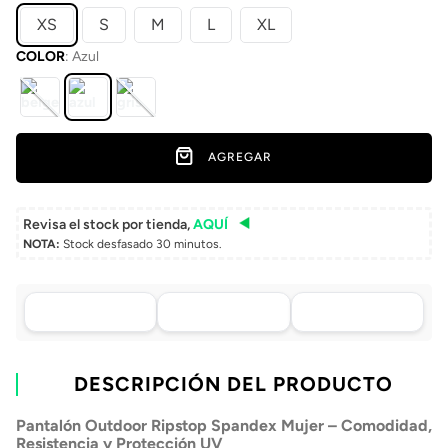
XS
S
M
L
XL
COLOR
:
Azul
AGREGAR
Revisa el stock por tienda,
AQUÍ
NOTA:
Stock desfasado 30 minutos.
Asistencia de venta
Tu compra, directo a
Retiro en tienda sin
por WhatsApp
tu puerta
costo pasadas 24 h.
.
Lo atenderá uno de
Envío a domicilio en
Elige tu tienda más
nuestros ejecutivos
DESCRIPCIÓN DEL PRODUCTO
todo Chile
cercana
+56 9 4182 4316
Pantalón Outdoor Ripstop Spandex Mujer – Comodidad,
Resistencia y Protección UV