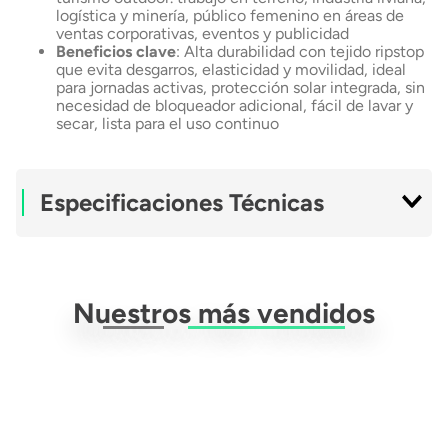
logística y minería, público femenino en áreas de
ventas corporativas, eventos y publicidad
Beneficios clave
: Alta durabilidad con tejido ripstop
que evita desgarros, elasticidad y movilidad, ideal
para jornadas activas, protección solar integrada, sin
necesidad de bloqueador adicional, fácil de lavar y
secar, lista para el uso continuo
Especificaciones Técnicas
Material Exterior
Spandex
Nuestros más vendidos
Material Interior
Nylon
Género
Mujer
Ficha Técnica
Descargar Ficha
Técnica