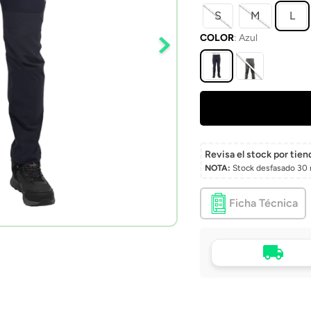
S
M
L
COLOR
:
Azul
Revisa el stock por tien
NOTA:
Stock desfasado 30 
Ficha Técnica
Tu compra, directo a
puerta
Envío a domicilio en 
Chile