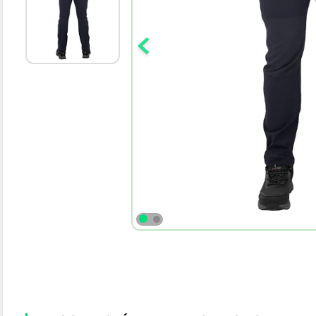
10
.
bota agua