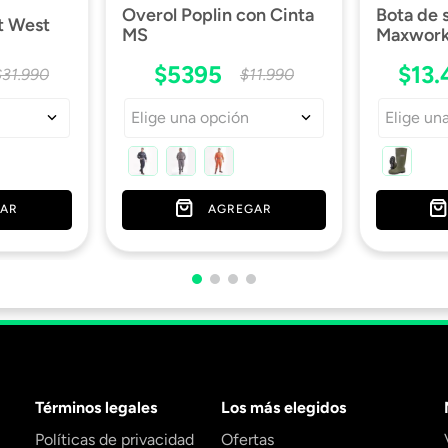
Overol Poplin con Cinta
Bota de
t West
MS
Maxwork 
$
5395
$
13
.
$
31
.
990
$
11
.
990
Elige una opción
Elige un
AR
AGREGAR
Términos legales
Los más elegidos
Políticas de privacidad
Ofertas