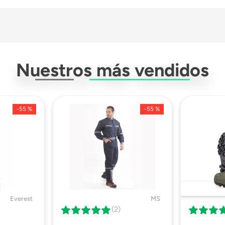
QuickDry
Nuestros más vendidos
Tejido Sintetico
-
55 %
-
55 %
Unisex
Descargar Ficha Técnica
DESTACA
Everest
MS
(2)