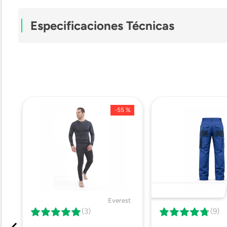
Especificaciones Técnicas
Material Exterior
Material Interior
-
55 %
Género
Ficha Técnica
DESTACADO 🔥
Everest
(3)
(9)