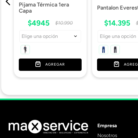
Pijama Térmica 1era
Pantalon Everes
Capa
$
4945
$
14
.
395
$
10
.
990
Elige una opción
Elige una opción
AGREGAR
AGREG
Empresa
Nosotros