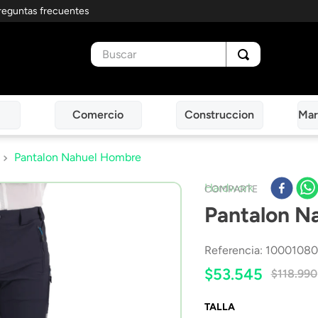
reguntas frecuentes
Buscar
Comercio
Construccion
Mar
Pantalon Nahuel Hombre
Hardwork
COMPARTE
Pantalon N
Referencia
:
10001080
$
53
.
545
$
118
.
990
TALLA