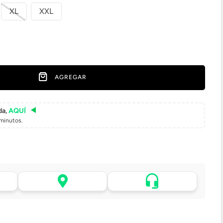
XL
XXL
AGREGAR
da,
AQUÍ
minutos.
Asistencia de venta por
 tu
Retiro en tienda sin costo
WhatsApp
pasadas 24 h.
.
Lo atenderá uno de
todo
Elige tu tienda más cercana
nuestros ejecutivos