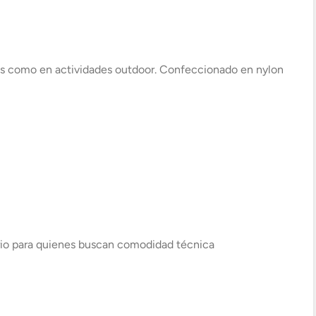
+56 9 4182 4316
tes como en actividades outdoor. Confeccionado en nylon
iario para quienes buscan comodidad técnica