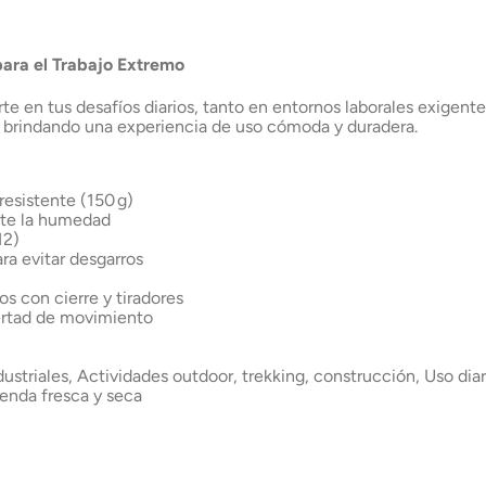
ara el Trabajo Extremo
e en tus desafíos diarios, tanto en entornos laborales exigen
o, brindando una experiencia de uso cómoda y duradera.
resistente (150 g)
nte la humedad
12)
ra evitar desgarros
os con cierre y tiradores
bertad de movimiento
ndustriales, Actividades outdoor, trekking, construcción, Uso d
renda fresca y seca