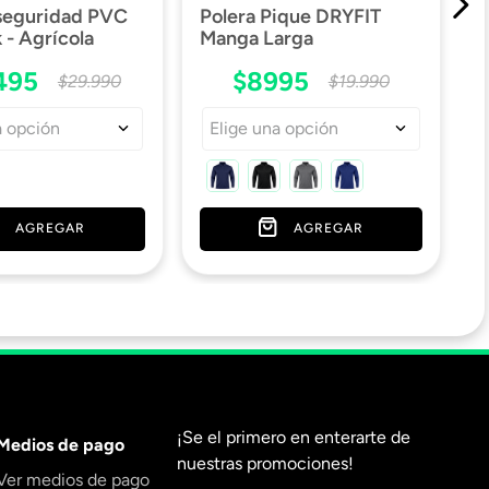
 seguridad PVC
Polera Pique DRYFIT
- Agrícola
Manga Larga
495
$
8995
$
29
.
990
$
19
.
990
a opción
Elige una opción
AGREGAR
AGREGAR
¡Se el primero en enterarte de
Medios de pago
nuestras promociones!
Ver medios de pago