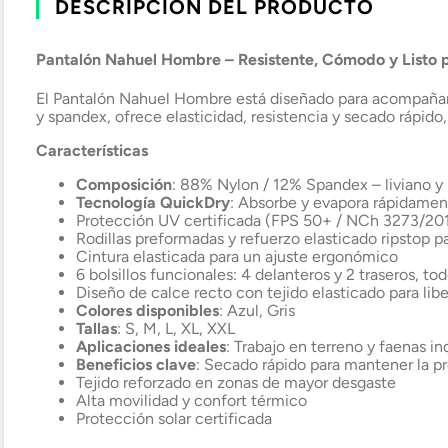
DESCRIPCIÓN DEL PRODUCTO
Pantalón Nahuel Hombre – Resistente, Cómodo y Listo p
El Pantalón Nahuel Hombre está diseñado para acompañart
y spandex, ofrece elasticidad, resistencia y secado rápid
Características
Composición
: 88% Nylon / 12% Spandex – liviano y 
Tecnología QuickDry
: Absorbe y evapora rápidame
Protección UV certificada (FPS 50+ / NCh 3273/20
Rodillas preformadas y refuerzo elasticado ripstop pa
Cintura elasticada para un ajuste ergonómico
6 bolsillos funcionales: 4 delanteros y 2 traseros, tod
Diseño de calce recto con tejido elasticado para li
Colores disponibles
: Azul, Gris
Tallas
: S, M, L, XL, XXL
Aplicaciones ideales
: Trabajo en terreno y faenas i
Beneficios clave
: Secado rápido para mantener la p
Tejido reforzado en zonas de mayor desgaste
Alta movilidad y confort térmico
Protección solar certificada