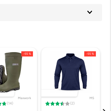
-
55 %
-
55 %
DO 🔥
DESTACADO 🔥
Maxwork
MS
(14)
(2)