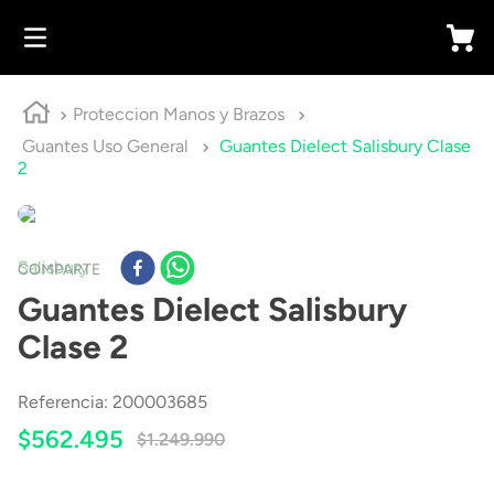
Proteccion Manos y Brazos
Guantes Uso General
Guantes Dielect Salisbury Clase
2
Salisbury
COMPARTE
Guantes Dielect Salisbury
Clase 2
Referencia
:
200003685
$
562
.
495
$
1
.
249
.
990