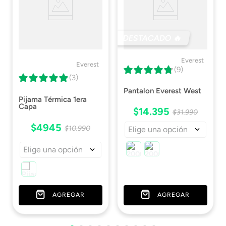
DESTACADO 🔥
Everest
Everest
(9)
(3)
Pantalon Everest West
Pijama Térmica 1era
Capa
$
14
.
395
$
31
.
990
$
4945
$
10
.
990
Elige una opción
Elige una opción
AGREGAR
AGREGAR