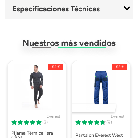
Especificaciones Técnicas
Modelo
Puño Tejido
Nuestros más vendidos
Material
Tejido
Certificaciones
Descargar ISP
-
55 %
-
55 %
Ficha Técnica
Descargar Ficha
Técnica
DESTACADO 🔥
Everest
Everest
(3)
(9)
Pijama Térmica 1era
Pantalon Everest West
Capa