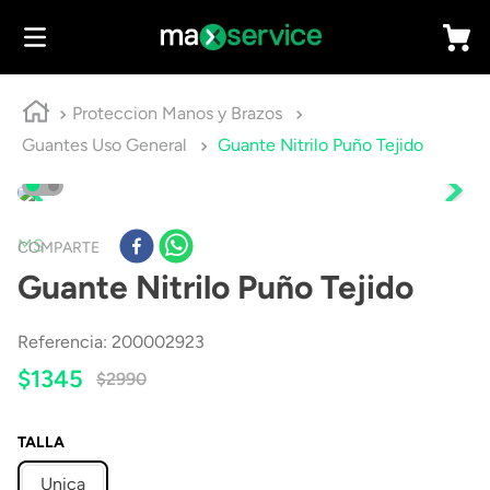
Proteccion Manos y Brazos
Guantes Uso General
Guante Nitrilo Puño Tejido
MS
COMPARTE
Guante Nitrilo Puño Tejido
Referencia
:
200002923
$
1345
$
2990
TALLA
Unica