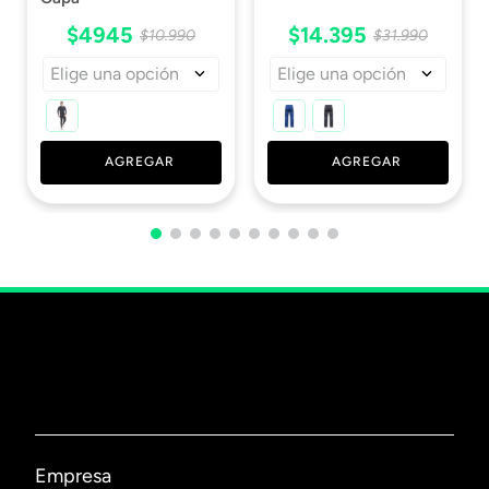
$
4945
$
14
.
395
$
10
.
990
$
31
.
990
Elige una opción
Elige una opción
AGREGAR
AGREGAR
Empresa