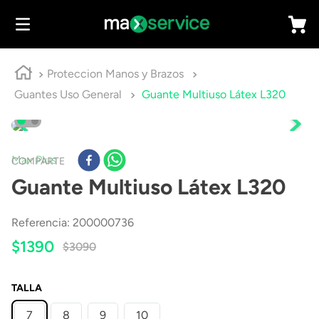
Proteccion Manos y Brazos
Guantes Uso General
Guante Multiuso Látex L320
Max Plus
COMPARTE
Guante Multiuso Látex L320
Referencia
:
200000736
$
1390
$
3090
TALLA
7
8
9
10