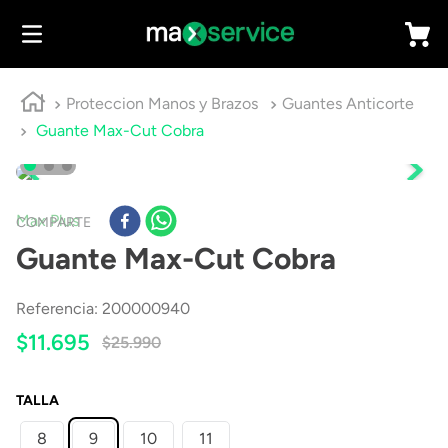
Proteccion Manos y Brazos
Guantes Anticorte
Guante Max-Cut Cobra
Max Plus
COMPARTE
Guante Max-Cut Cobra
Referencia
:
200000940
$
11
.
695
$
25
.
990
TALLA
8
9
10
11