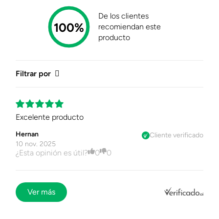
Ficha Técnica
Descargar Ficha
De los clientes
Técnica
100%
recomiendan este
producto
Filtrar por
Excelente producto
Hernan
Cliente verificado
10 nov. 2025
¿Esta opinión es útil?
0
0
Ver más