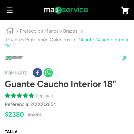
Proteccion Manos y Brazos
Guantes Protección Químicos
Guante Caucho Interior
18"
MS
COMPARTE
Guante Caucho Interior 18"
1 opinión
Referencia
:
200002654
$
2380
$
5290
TALLA