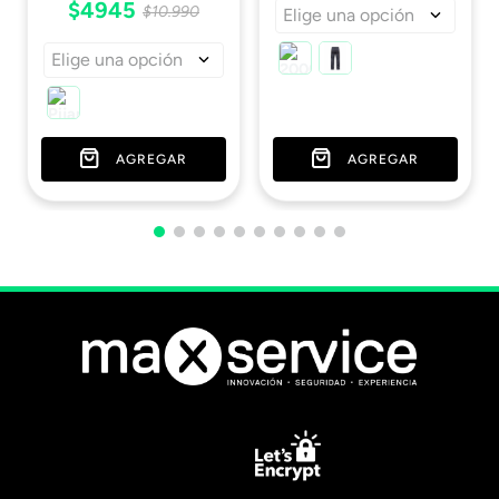
$
4945
$
10
.
990
Elige una opción
Elige una opción
AGREGAR
AGREGAR