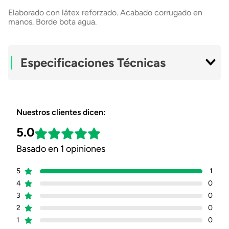
+56 9 4182 4316
Elaborado con látex reforzado. Acabado corrugado en
manos. Borde bota agua.
Especificaciones Técnicas
Modelo
Caucho Interior 18
Pulgadas
Nuestros clientes dicen:
5.0
Material
Caucho
Basado en 1 opiniones
Acabado Interior
Caucho
5
1
4
Acabado Exterior
Látex Reforzado Con
0
Acabado Corrugado
3
0
2
0
Protección
Repelente Al Agua
1
0