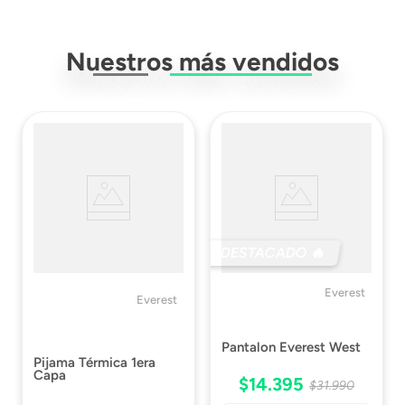
Nuestros más vendidos
DESTACADO 🔥
Everest
Everest
(9)
(3)
Pantalon Everest West
Pijama Térmica 1era
Capa
$
14
.
395
$
31
.
990