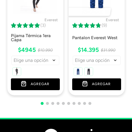
Protección
Química
DESTACADO 🔥
Antideslizante
SI
Everest
Everest
(3)
(9)
Cantidad De Pares
1
Pijama Térmica 1era
Pantalon Everest West
Capa
Normativas
CAT. 3: 0334 | EN
$
4945
$
14
.
395
$
10
.
990
$
31
.
990
388: 2110X | EN 374:
Type B KMT| EN 374 |
Elige una opción
Elige una opción
EN 421
Certificaciones
Descargar ISP
AGREGAR
AGREGAR
Ficha Técnica
Descargar Ficha
Técnica