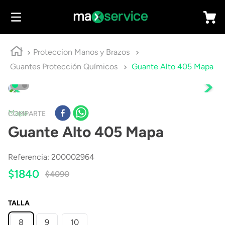
Proteccion Manos y Brazos
Guantes Protección Químicos
Guante Alto 405 Mapa
Mapa
COMPARTE
Guante Alto 405 Mapa
Referencia
:
200002964
$
1840
$
4090
TALLA
8
9
10