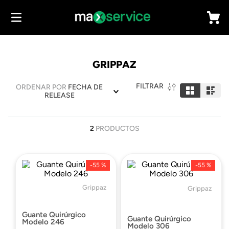
GRIPPAZ
FILTRAR
ORDENAR POR
FECHA DE
RELEASE
2
PRODUCTOS
-
55 %
-
55 %
Grippaz
Grippaz
Guante Quirúrgico
Guante Quirúrgico
Modelo 246
Modelo 306