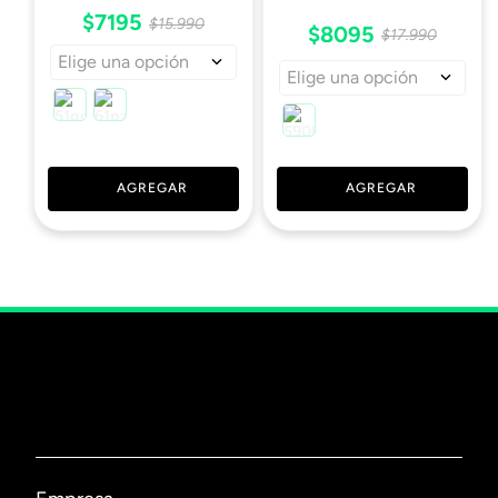
$
7195
$
15
.
990
$
8095
$
17
.
990
Elige una opción
Elige una opción
AGREGAR
AGREGAR