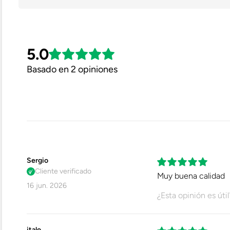
Material Exterior
5.0
Material Interior
Basado en 2 opiniones
Género
Repelente Al Agua
Impermeable
Reflectante
Sergio
Cliente verificado
Muy buena calidad
Ficha Técnica
16 jun. 2026
¿Esta opinión es útil
italo