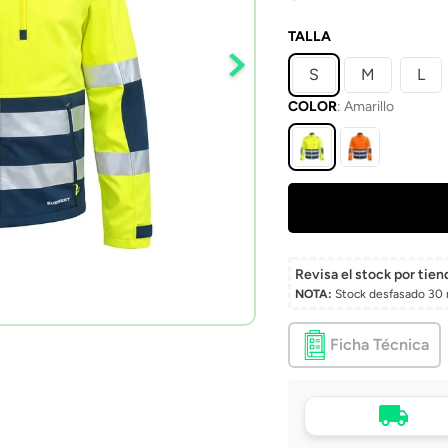
TALLA
S
M
L
COLOR
:
Amarillo
Revisa el stock por tien
NOTA:
Stock desfasado 30 
Ficha Técnica
Tu compra, directo a