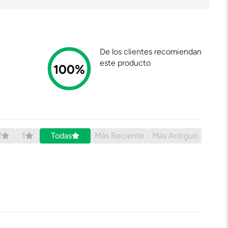
De los clientes recomiendan
este producto
100%
2
1
Todas
Más Reciente
Más Antiguo