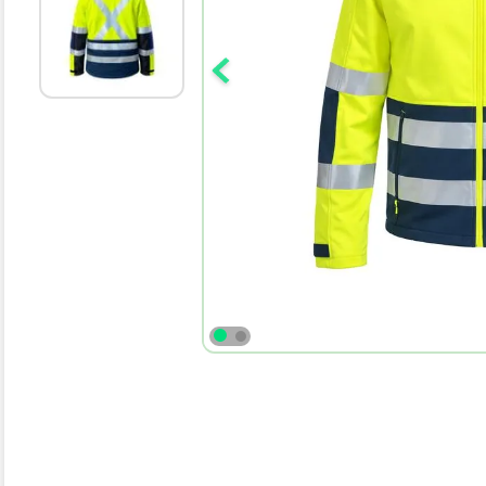
10
.
bota agua