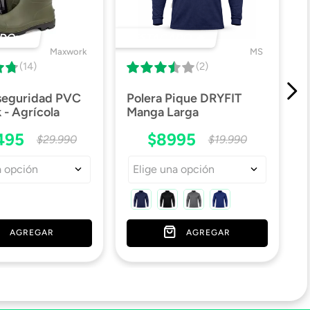
DO 🔥
DESTACADO 🔥
Maxwork
MS
(14)
(2)
 seguridad PVC
Polera Pique DRYFIT
- Agrícola
Manga Larga
495
$
8995
$
29
.
990
$
19
.
990
a opción
Elige una opción
AGREGAR
AGREGAR