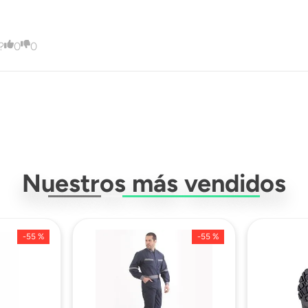
?
0
0
Nuestros más vendidos
-
55 %
-
55 %