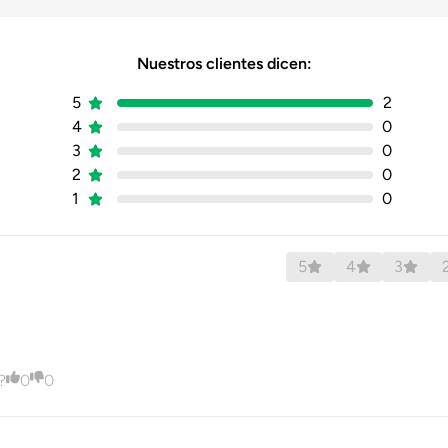
Softshell
Nuestros clientes dicen:
Poliester
5
2
4
0
3
0
Hombre
2
0
1
0
No
No
5
4
3
Si
Descargar Ficha Técnica
?
0
0