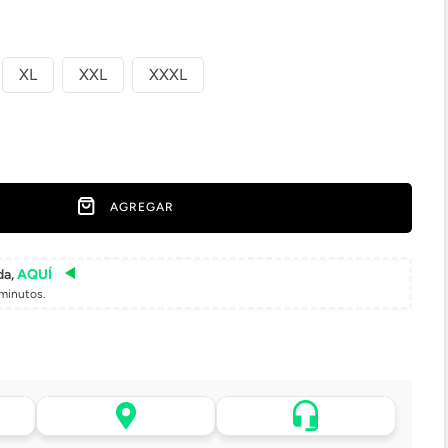
XL
XXL
XXXL
AGREGAR
da,
AQUÍ
minutos.
Asistencia de venta por
 tu
Retiro en tienda sin costo
WhatsApp