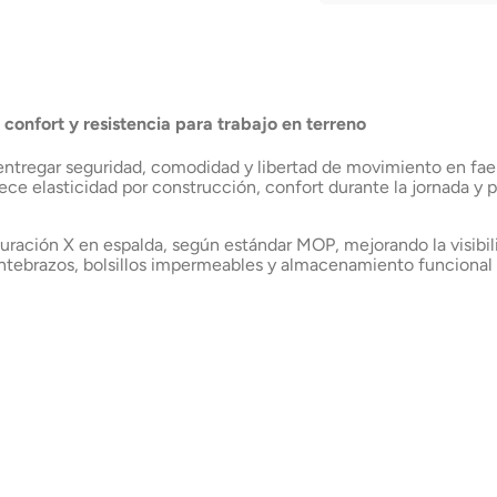
puerta
Envío a domicilio en 
Chile
 confort y resistencia para trabajo en terreno
entregar seguridad, comodidad y libertad de movimiento en faenas
e elasticidad por construcción, confort durante la jornada y p
guración X en espalda, según estándar MOP, mejorando la visibil
tebrazos, bolsillos impermeables y almacenamiento funcional p