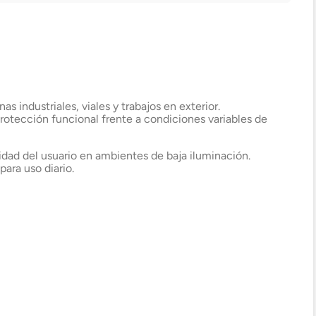
pasadas 24 h.
.
Lo atenderá uno de
todo
Elige tu tienda más cercana
nuestros ejecutivos
+56 9 4182 4316
 industriales, viales y trabajos en exterior.
rotección funcional frente a condiciones variables de
idad del usuario en ambientes de baja iluminación.
ara uso diario.