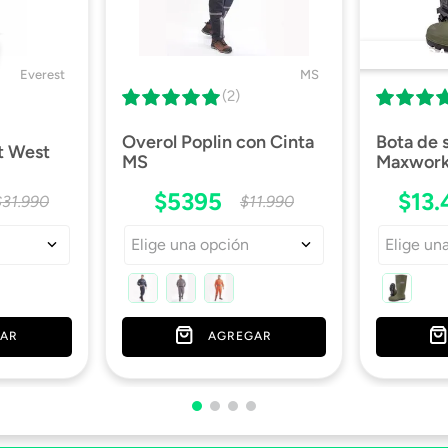
DESTACA
Everest
MS
(2)
Overol Poplin con Cinta
Bota de
t West
MS
Maxwork 
$
5395
$
13
.
$
31
.
990
$
11
.
990
Elige una opción
Elige un
AR
AGREGAR