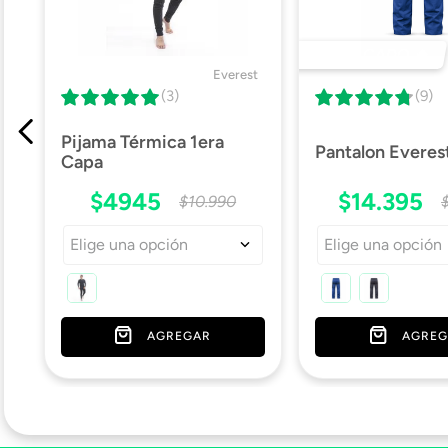
DESTACADO 🔥
Everest
(3)
(9)
Pijama Térmica 1era
Pantalon Everes
Capa
$
4945
$
14
.
395
$
10
.
990
Elige una opción
Elige una opción
AGREGAR
AGREG