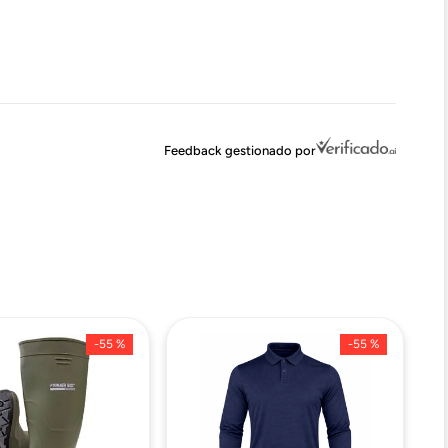
Feedback gestionado por
-
55 %
-
55 %