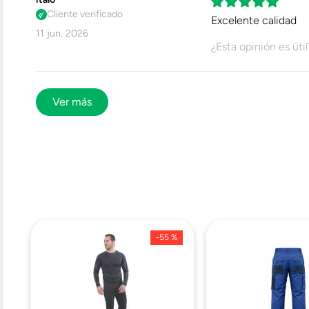
Cliente verificado
Excelente calidad
11 jun. 2026
¿Esta opinión es útil
Ver más
-
55 %