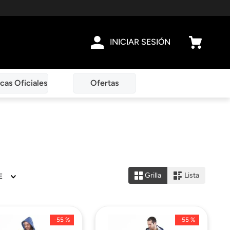
INICIAR SESIÓN
cas Oficiales
Ofertas
Grilla
Lista
E
-
55 %
-
55 %