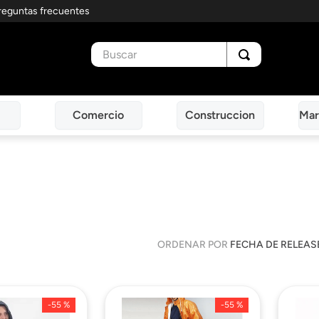
reguntas frecuentes
Buscar
Comercio
Construccion
Mar
ORDENAR POR
FECHA DE RELEAS
-
55 %
-
55 %