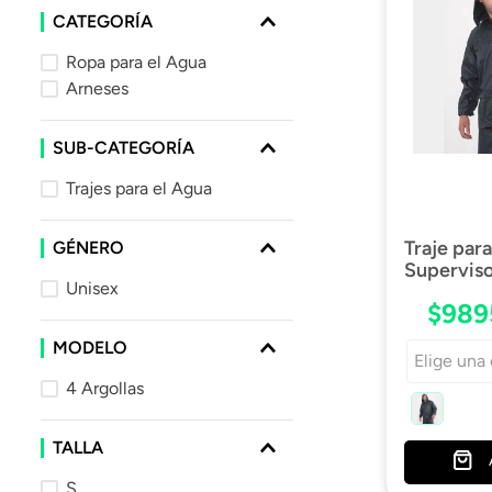
10
.
parka
CATEGORÍA
Ropa para el Agua
Arneses
SUB-CATEGORÍA
Trajes para el Agua
Traje par
GÉNERO
Supervis
Unisex
$
989
MODELO
Elige una
4 Argollas
TALLA
S