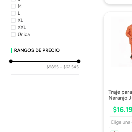
M
L
XL
XXL
Única
RANGOS DE PRECIO
$9895
–
$62.545
Traje par
Naranjo J
$
16
.
1
Elige una