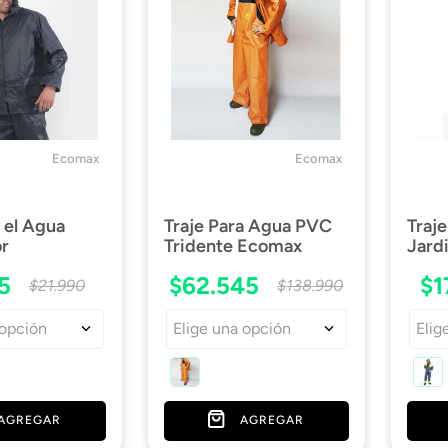
Ecomax
Ecomax
a el Agua
Traje Para Agua PVC
Traj
or
Tridente Ecomax
Jard
5
$
62
.
545
$
1
$
21
.
990
$
138
.
990
 opción
Elige una opción
Elig
AGREGAR
AGREGAR