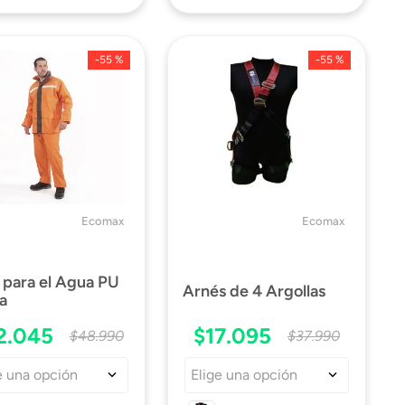
-
55 %
-
55 %
Ecomax
Ecomax
e para el Agua PU
Arnés de 4 Argollas
a
2
.
045
$
17
.
095
$
48
.
990
$
37
.
990
e una opción
Elige una opción