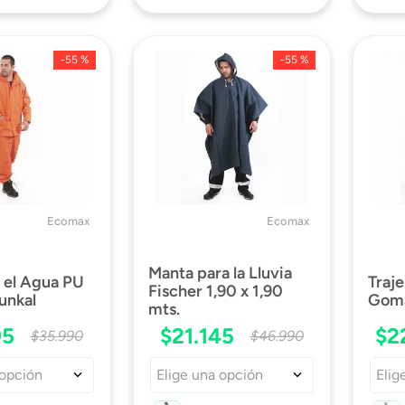
-
55 %
-
55 %
Ecomax
Ecomax
Manta para la Lluvia
a el Agua PU
Traj
Fischer 1,90 x 1,90
unkal
Gom
mts.
95
$
21
.
145
$
2
$
35
.
990
$
46
.
990
 opción
Elige una opción
Elig