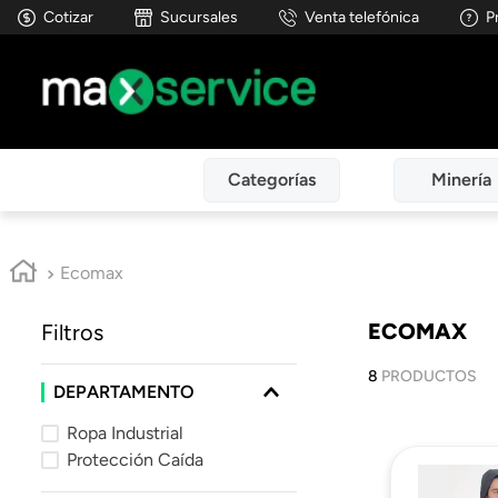
Cotizar
Sucursales
Venta telefónica
P
TÉRMINOS MÁS BUSCADOS
1
.
ofertas
Categorías
Minería
2
.
pantalon
3
.
casco
Ecomax
4
.
guantes
5
.
chilesin
ECOMAX
Filtros
6
.
calzado seguridad
8
PRODUCTOS
DEPARTAMENTO
7
.
puma
Ropa Industrial
8
.
geologo
Protección Caída
9
.
botas