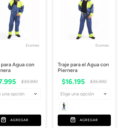
Ecomax
Ecomax
e para Agua con
Traje para el Agua con
inera
Piernera
7
.
995
$
16
.
195
$
39
.
990
$
35
.
990
e una opción
Elige una opción
AGREGAR
AGREGAR