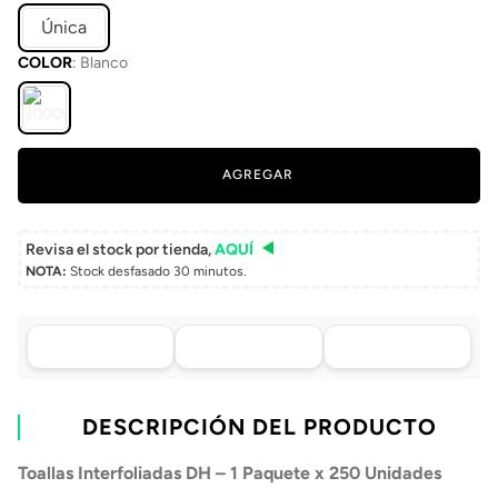
Única
COLOR
:
Blanco
AGREGAR
Revisa el stock por tienda,
AQUÍ
NOTA:
Stock desfasado 30 minutos.
Asistencia de venta
Tu compra, directo a
Retiro en tienda sin
por WhatsApp
tu puerta
costo pasadas 24 h.
.
Lo atenderá uno de
Envío a domicilio en
Elige tu tienda más
nuestros ejecutivos
DESCRIPCIÓN DEL PRODUCTO
todo Chile
cercana
+56 9 4182 4316
Toallas Interfoliadas DH – 1 Paquete x 250 Unidades