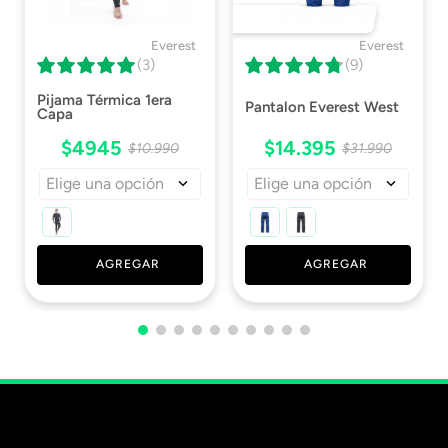
DESTACADO 🔥
Everest
Everest
(3)
(9)
Pijama Térmica 1era
Pantalon Everest West
Capa
$
4945
$
14
.
395
$
10
.
990
$
31
.
990
Elige una opción
Elige una opción
AGREGAR
AGREGAR