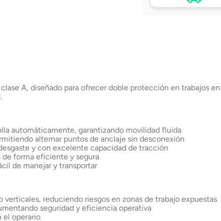
Tu compra, directo a
puerta
Envío a domicilio en 
Chile
 clase A, diseñado para ofrecer doble protección en trabajos en 
.
olla automáticamente, garantizando movilidad fluida
rmitiendo alternar puntos de anclaje sin desconexión
esgaste y con excelente capacidad de tracción
 de forma eficiente y segura
il de manejar y transportar
 verticales, reduciendo riesgos en zonas de trabajo expuestas
umentando seguridad y eficiencia operativa
n el operario