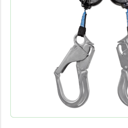
10
.
botas