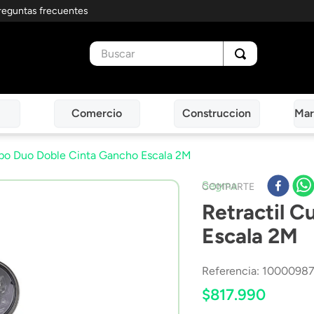
reguntas frecuentes
Buscar
Comercio
Construccion
Mar
rpo Duo Doble Cinta Gancho Escala 2M
Segma
COMPARTE
Retractil 
Escala 2M
Referencia
:
1000098
$
817
.
990