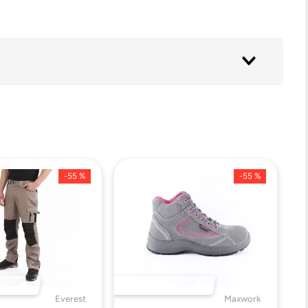
-
55 %
-
55 %
DO 🔥
DESTACADO 🔥
Everest
Maxwork