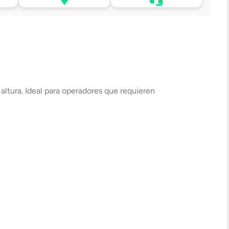
 tu
Retiro en tienda sin costo
WhatsApp
pasadas 24 h.
.
Lo atenderá uno de
todo
Elige tu tienda más cercana
nuestros ejecutivos
+56 9 4182 4316
altura. Ideal para operadores que requieren