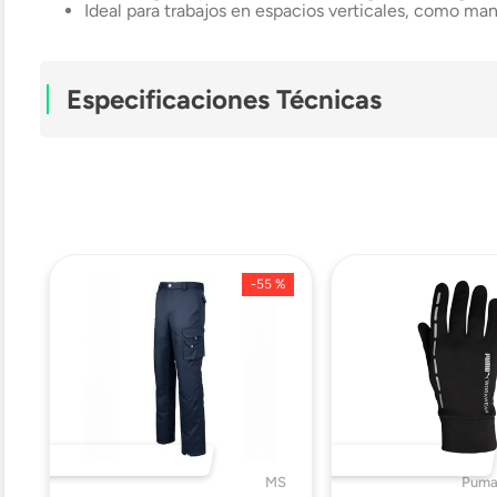
Ideal para trabajos en espacios verticales, como man
Especificaciones Técnicas
Modelo
Tipo
%
-
55 %
Material
Mosquetón
Capacidad
DESTACADO 🔥
DESTACADO 🔥
t
MS
Puma