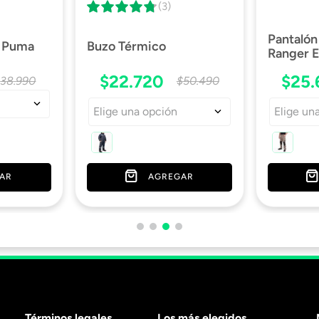
(3)
Pantalón
o Puma
Buzo Térmico
Ranger E
$
22
.
720
$
25
.
$
38
.
990
$
50
.
490
Elige una opción
Elige un
AR
AGREGAR
Términos legales
Los más elegidos