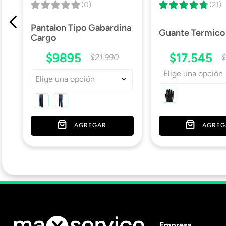
(0)
(21)
Pantalon Tipo Gabardina
Guante Termic
Cargo
$
9895
$
17
.
545
$
21
.
990
Elige una opción
Elige una opción
AGREGAR
AGREG
Empresa