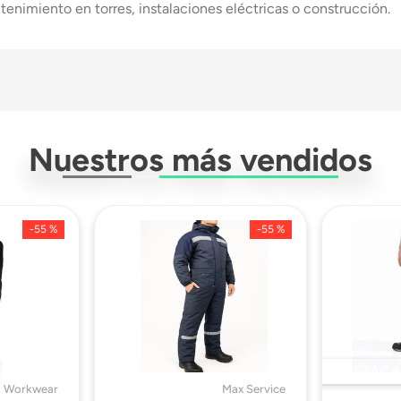
tenimiento en torres, instalaciones eléctricas o construcción.
Cuerpo Duo
Nuestros más vendidos
Retractil
-
55 %
-
55 %
Termoplastico
Si
6 KN
DESTACA
 Workwear
Max Service