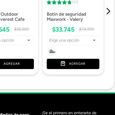
(11)
 Outdoor
Botín de seguridad
verest Cafe
Maxwork - Valery
645
$
33
.
745
$
56
.
990
$
74
.
990
a opción
Elige una opción
AGREGAR
AGREGAR
¡Se el primero en enterarte de
Medios de pago