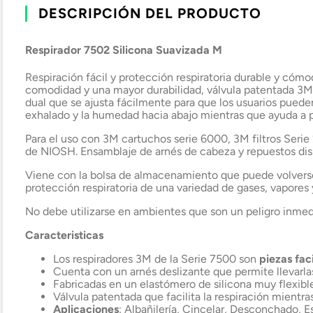
DESCRIPCIÓN DEL PRODUCTO
Respirador 7502 Silicona Suavizada M
Respiración fácil y protección respiratoria durable y cóm
comodidad y una mayor durabilidad, válvula patentada 3M 
dual que se ajusta fácilmente para que los usuarios pueden 
exhalado y la humedad hacia abajo mientras que ayuda a p
Para el uso con 3M cartuchos serie 6000, 3M filtros Serie
de NIOSH. Ensamblaje de arnés de cabeza y repuestos dis
Viene con la bolsa de almacenamiento que puede volverse a
protección respiratoria de una variedad de gases, vapores 
No debe utilizarse en ambientes que son un peligro inmedia
Caracteristicas
Los respiradores 3M de la Serie 7500 son
piezas fac
Cuenta con un arnés deslizante que permite llevarl
Fabricadas en un elastómero de silicona muy flexible 
Válvula patentada que facilita la respiración mientr
Aplicaciones
: Albañilería, Cincelar, Desconchado, 