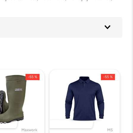
e 19,5% De Oxigeno
-
55 %
-
55 %
DO 🔥
DESTACADO 🔥
Maxwork
MS