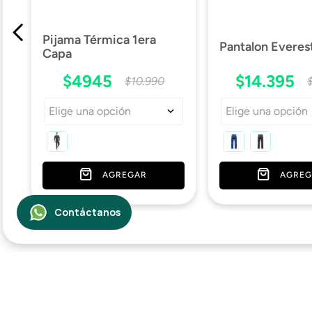
Pijama Térmica 1era
Pantalon Everes
Capa
$
4945
$
14
.
395
$
10
.
990
Elige una opción
Elige una opción
AGREGAR
AGREG