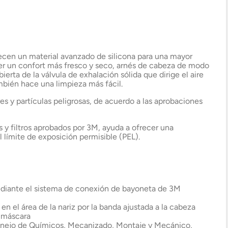
recen un material avanzado de silicona para una mayor
er un confort más fresco y seco, arnés de cabeza de modo
erta de la válvula de exhalación sólida que dirige el aire
mbién hace una limpieza más fácil.
s y partículas peligrosas, de acuerdo a las aprobaciones
 y filtros aprobados por 3M, ayuda a ofrecer una
l límite de exposición permisible (PEL).
diante el sistema de conexión de bayoneta de 3M
en el área de la nariz por la banda ajustada a la cabeza
a máscara
 Manejo de Químicos, Mecanizado, Montaje y Mecánico,