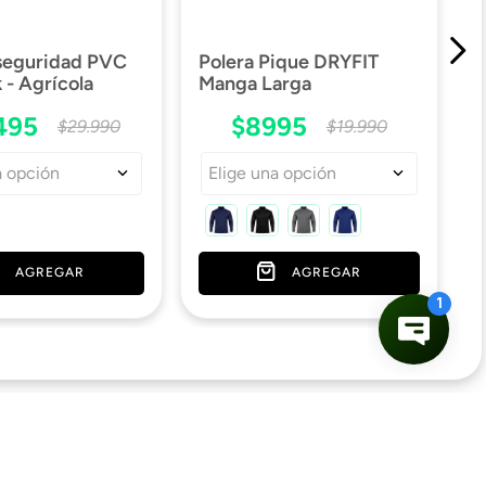
 seguridad PVC
Polera Pique DRYFIT
- Agrícola
Manga Larga
495
$
8995
$
29
.
990
$
19
.
990
a opción
Elige una opción
AGREGAR
AGREGAR
¡Se el primero en enterarte de