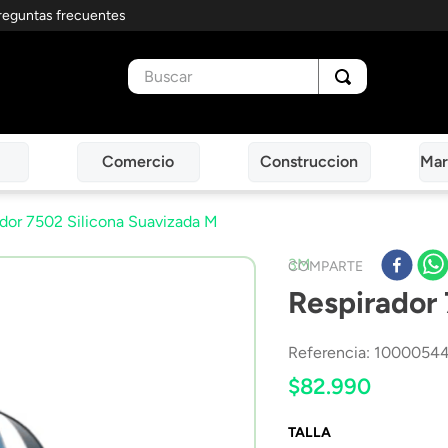
reguntas frecuentes
Buscar
Comercio
Construccion
Mar
dor 7502 Silicona Suavizada M
3M
COMPARTE
Respirador 
Referencia
:
1000054
$
82
.
990
TALLA