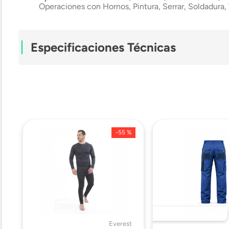
Operaciones con Hornos, Pintura, Serrar, Soldadura,
Especificaciones Técnicas
Material
Mantenimiento
-
55 %
Compatibilidad
Tipo De Cartucho
Ficha Técnica
DESTACADO 🔥
Everest