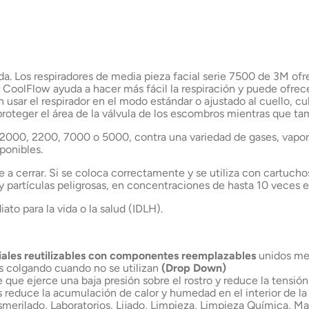
oda. Los respiradores de media pieza facial serie 7500 de 3M of
CoolFlow ayuda a hacer más fácil la respiración y puede ofrec
usar el respirador en el modo estándar o ajustado al cuello, cubi
roteger el área de la válvula de los escombros mientras que ta
 2000, 2200, 7000 o 5000, contra una variedad de gases, vapore
ponibles.
 cerrar. Si se coloca correctamente y se utiliza con cartuchos
y partículas peligrosas, en concentraciones de hasta 10 veces e
to para la vida o la salud (IDLH).
iales reutilizables con componentes reemplazables
unidos me
as colgando cuando no se utilizan
(Drop Down)
que ejerce una baja presión sobre el rostro y reduce la tensión 
as reduce la acumulación de calor y humedad en el interior de l
Esmerilado, Laboratorios, Lijado, Limpieza, Limpieza Química,