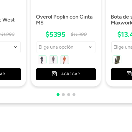
Overol Poplin con Cinta
Bota de
t West
MS
Maxwork 
$
5395
$
13
.
$
31
.
990
$
11
.
990
Elige una opción
Elige un
AR
AGREGAR