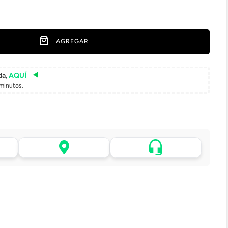
AGREGAR
da,
AQUÍ
minutos.
Asistencia de venta por
 tu
Retiro en tienda sin costo
WhatsApp
pasadas 24 h.
.
Lo atenderá uno de
todo
Elige tu tienda más cercana
nuestros ejecutivos
+56 9 4182 4316