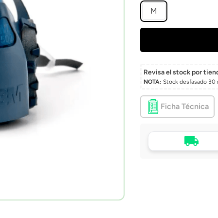
M
Revisa el stock por tien
NOTA:
Stock desfasado 30 
Ficha Técnica
Tu compra, directo a
puerta
Envío a domicilio en 
Chile