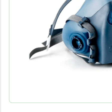
10
.
parka