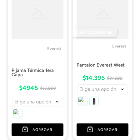
Ficha Técnica
Descargar Ficha
Técnica
DESTACADO 🔥
Everest
Everest
Pantalon Everest West
Pijama Térmica 1era
Capa
$
14
.
395
$
31
.
990
$
4945
$
10
.
990
Elige una opción
Elige una opción
AGREGAR
AGREGAR