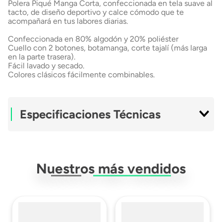
Polera Piqué Manga Corta, confeccionada en tela suave al
tacto, de diseño deportivo y calce cómodo que te
acompañará en tus labores diarias.
Confeccionada en 80% algodón y 20% poliéster
Cuello con 2 botones, botamanga, corte tajalí (más larga
en la parte trasera).
Fácil lavado y secado.
Colores clásicos fácilmente combinables.
Especificaciones Técnicas
Material Exterior
Algodón Y Poliéster
Nuestros más vendidos
Material Interior
Algodón Y Poliéster
Género
Hombre