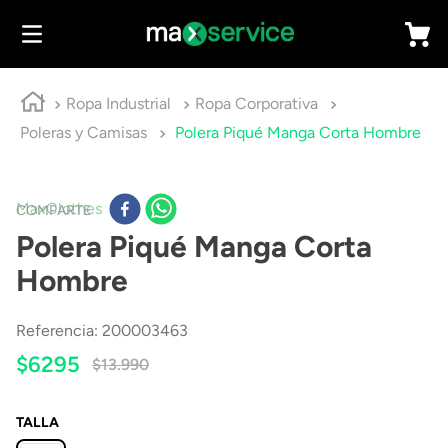
Ropa Industrial
Ropa Corporativa
Poleras y Camisas
Polera Piqué Manga Corta Hombre
MaxClothes
COMPARTE
Polera Piqué Manga Corta
Hombre
Referencia
:
200003463
$
6295
$
13
.
990
TALLA