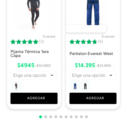
DESTACADO 🔥
Everest
Everest
(3)
(9)
Pijama Térmica 1era
Pantalon Everest West
Capa
$
4945
$
14
.
395
$
10
.
990
$
31
.
990
Elige una opción
Elige una opción
AGREGAR
AGREGAR