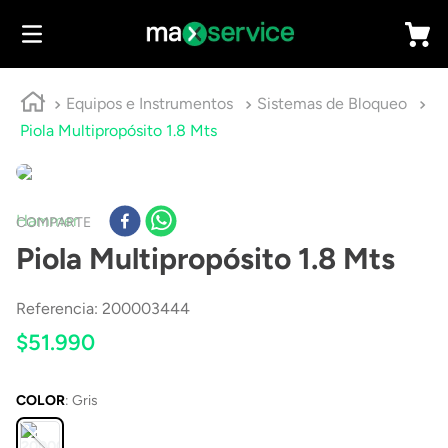
Equipos e Instrumentos
Sistemas de Bloqueo
Piola Multipropósito 1.8 Mts
Hammer
COMPARTE
Piola Multipropósito 1.8 Mts
Referencia
:
200003444
$
51
.
990
COLOR
:
Gris