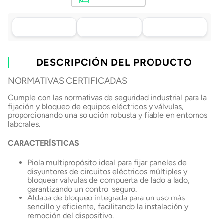
Asistencia de venta
Tu compra, directo a
Retiro en tienda sin
por WhatsApp
tu puerta
costo pasadas 24 h.
.
Lo atenderá uno de
Envío a domicilio en
Elige tu tienda más
nuestros ejecutivos
DESCRIPCIÓN DEL PRODUCTO
todo Chile
cercana
+56 9 4182 4316
NORMATIVAS CERTIFICADAS
Cumple con las normativas de seguridad industrial para la
fijación y bloqueo de equipos eléctricos y válvulas,
proporcionando una solución robusta y fiable en entornos
laborales.
CARACTERÍSTICAS
Piola multipropósito ideal para fijar paneles de
disyuntores de circuitos eléctricos múltiples y
bloquear válvulas de compuerta de lado a lado,
garantizando un control seguro.
Aldaba de bloqueo integrada para un uso más
sencillo y eficiente, facilitando la instalación y
remoción del dispositivo.