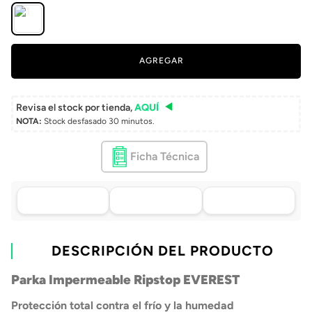
AGREGAR
Revisa el stock por tienda,
AQUÍ
NOTA:
Stock desfasado 30 minutos.
Ficha Técnica
Asistencia de venta
Tu compra, directo a
Retiro en tienda sin
por WhatsApp
tu puerta
costo pasadas 24 h.
.
Lo atenderá uno de
Envío a domicilio en
Elige tu tienda más
nuestros ejecutivos
DESCRIPCIÓN DEL PRODUCTO
todo Chile
cercana
+56 9 4182 4316
Parka Impermeable Ripstop EVEREST
Protección total contra el frío y la humedad