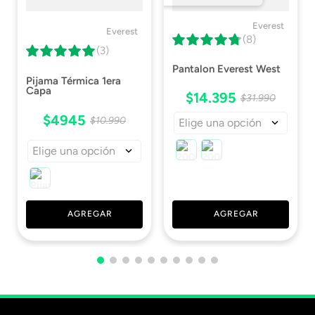
Técnica
Everest
Everest
(8)
(3)
Pantalon Everest West
Pijama Térmica 1era
Capa
$
14
.
395
$
31
.
990
$
4945
$
10
.
990
Elige una opción
Elige una opción
AGREGAR
AGREGAR