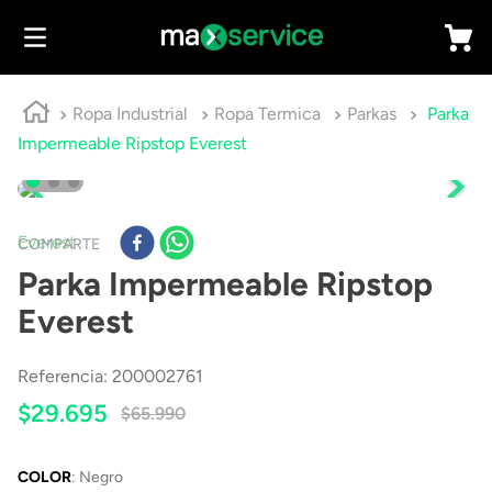
Ropa Industrial
Ropa Termica
Parkas
Parka
Impermeable Ripstop Everest
Everest
COMPARTE
Parka Impermeable Ripstop
Everest
Referencia
:
200002761
$
29
.
695
$
65
.
990
COLOR
:
Negro