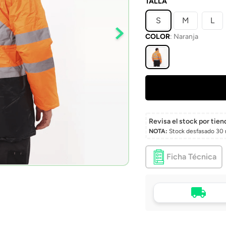
TALLA
S
M
L
COLOR
:
Naranja
Revisa el stock por tien
NOTA:
Stock desfasado 30 
Ficha Técnica
Tu compra, directo a
puerta
Envío a domicilio en 