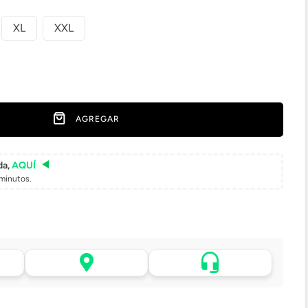
XL
XXL
AGREGAR
da,
AQUÍ
minutos.
Asistencia de venta por
 tu
Retiro en tienda sin costo
WhatsApp
pasadas 24 h.
.
Lo atenderá uno de
todo
Elige tu tienda más cercana
nuestros ejecutivos