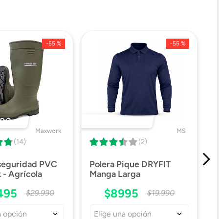
-
55 %
-
55 %
DO 🔥
DESTACADO 🔥
Maxwork
MS
(14)
(2)
 seguridad PVC
Polera Pique DRYFIT
- Agrícola
Manga Larga
495
$
8995
$
29
.
990
$
19
.
990
a opción
Elige una opción