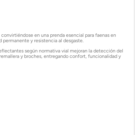
+56 9 4182 4316
ad, convirtiéndose en una prenda esencial para faenas en
ad permanente y resistencia al desgaste.
reflectantes según normativa vial mejoran la detección del
cremallera y broches, entregando confort, funcionalidad y