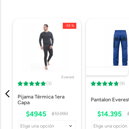
-
55 %
DESTACADO 🔥
Everest
(3)
(9)
Pijama Térmica 1era
Pantalon Everes
Capa
$
4945
$
14
.
395
$
10
.
990
Elige una opción
Elige una opción