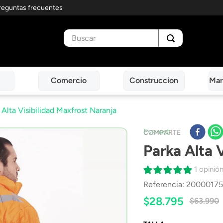
reguntas frecuentes
Buscar
Comercio
Construccion
Mar
 Alta Visibilidad Maxfrost Naranja
Everest
COMPARTE
Parka Alta 
1 opinió
Referencia
:
2000017
$
28
.
795
$
63
.
990