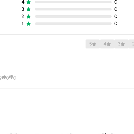
4
0
3
0
Hombre
2
0
1
0
Si
No
5
4
3
Si
Descargar ISP
?
0
0
Descargar Ficha Técnica