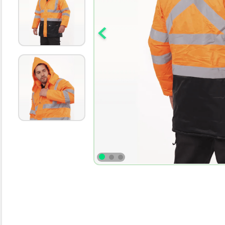
10
.
botas