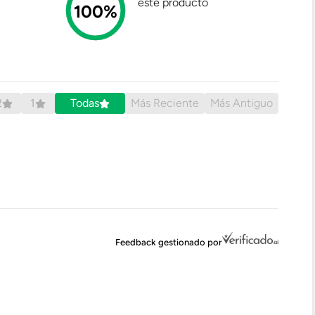
este producto
100%
2
1
Todas
Más Reciente
Más Antiguo
Feedback gestionado por