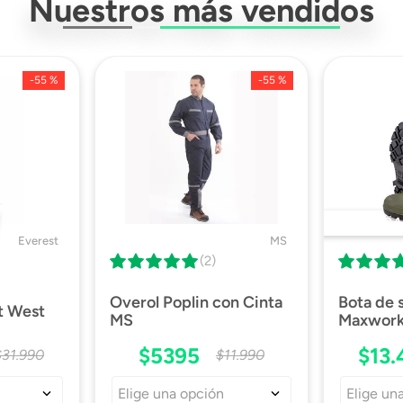
Nuestros más vendidos
-
55 %
-
55 %
DESTACA
Everest
MS
(2)
Overol Poplin con Cinta
Bota de
t West
MS
Maxwork 
$
5395
$
13
.
$
31
.
990
$
11
.
990
Elige una opción
Elige un