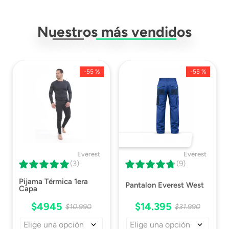
Género
Hombre
Nuestros más vendidos
Ficha Técnica
Descargar Ficha
Técnica
-
55 %
-
55 %
DESTACADO 🔥
Everest
Everest
(3)
(9)
Pijama Térmica 1era
Pantalon Everest West
Capa
$
4945
$
14
.
395
$
10
.
990
$
31
.
990
Elige una opción
Elige una opción