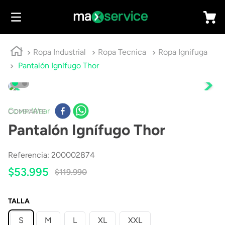
Ropa Industrial
Ropa Tecnica
Ropa Ignifuga
Pantalón Ignífugo Thor
Cover Wear
COMPARTE
Pantalón Ignífugo Thor
Referencia
:
200002874
$
53
.
995
$
119
.
990
TALLA
S
M
L
XL
XXL