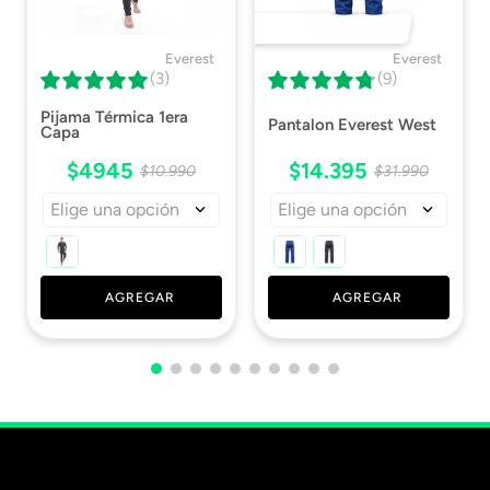
DESTACADO 🔥
Everest
Everest
(3)
(9)
Pijama Térmica 1era
Pantalon Everest West
Capa
$
4945
$
14
.
395
$
10
.
990
$
31
.
990
Elige una opción
Elige una opción
AGREGAR
AGREGAR