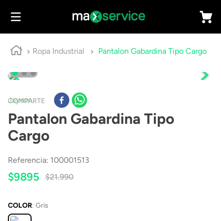
Ropa Industrial
Pantalon Gabardina Tipo Cargo
Jayson
COMPARTE
Pantalon Gabardina Tipo
Cargo
Referencia
:
100001513
$
9895
$
21
.
990
COLOR
:
Gris