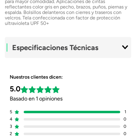
para mayor comodidad. Aplicaciones de cintas
reflectantes color gris en pecho, brazos, puños, piernas y
espalda. Bolsillos delanteros con cierres y traseros con
velcros. Tela confeccionada con factor de protección
ultravioleta UPF 50+
Especificaciones Técnicas
Material Exterior
Poplin
Poliéster
Nuestros clientes dicen:
5.0
Material Interior
Poliéster
Basado en 1 opiniones
Género
Unisex
5
1
4
Ficha Técnica
Descargar Ficha
0
Técnica
3
0
2
0