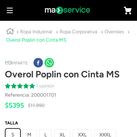
Ropa Industrial
Ropa Corporativa
Overoles
Overol Poplin con Cinta MS
MS
COMPARTE
Overol Poplin con Cinta MS
1 opinión
Referencia
:
200001701
$
5395
$
11
.
990
TALLA
S
M
L
XL
XXL
XXXL