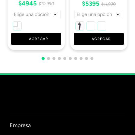
$
4945
$
5395
$
10
.
990
$
11
.
990
Elige una opción
Elige una opción
AGREGAR
AGREGAR
Empresa