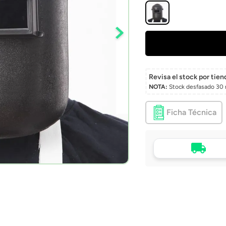
Revisa el stock por tien
NOTA:
Stock desfasado 30 
Ficha Técnica
Tu compra, directo a
puerta
Envío a domicilio en 
Chile