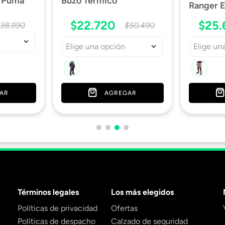
o Puma
Buzo Térmico
Ranger E
$
22
.
720
$
25
.
$
38
.
990
$
50
.
490
Elige una opción
Elige un
AR
AGREGAR
Términos legales
Los más elegidos
Políticas de privacidad
Ofertas
Políticas de despacho
Calzado de seguridad