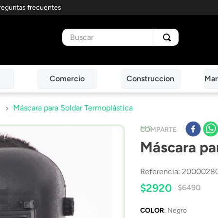
reguntas frecuentes
Buscar
Comercio
Construccion
Mar
Máscara para Soldar Termoplástica
MS
COMPARTE
Máscara par
Referencia
:
2000028
$
2920
$
6490
COLOR
:
Negro