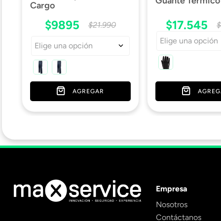
Guante Termic
Cargo
$
9895
$
17
.
545
$
21
.
990
Elige una opción
Elige una opción
AGREGAR
AGREG
Empresa
Nosotros
Contáctanos