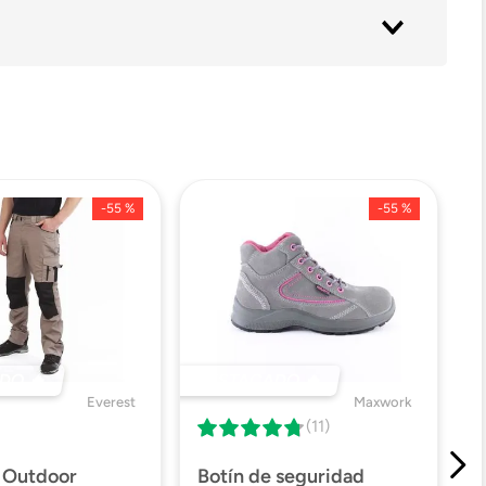
-
55 %
-
55 %
DO 🔥
DESTACADO 🔥
Everest
Maxwork
(11)
 Outdoor
Botín de seguridad