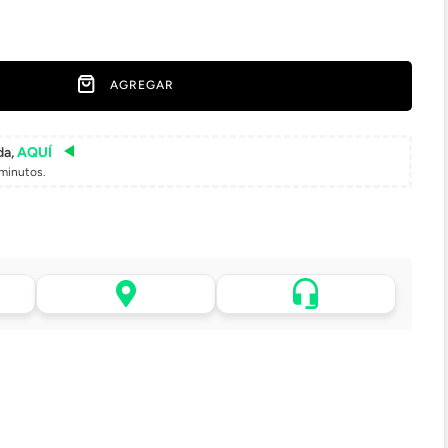
AGREGAR
da,
AQUÍ
minutos.
Asistencia de venta por
 tu
Retiro en tienda sin costo
WhatsApp
pasadas 24 h.
.
Lo atenderá uno de
todo
Elige tu tienda más cercana
nuestros ejecutivos
+56 9 4182 4316