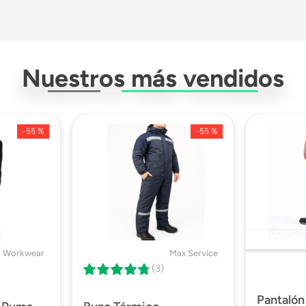
No
Nuestros más vendidos
Si
-
55 %
-
55 %
No
No
No
Descargar Ficha Técnica
DESTACA
 Workwear
Max Service
(3)
Pantalón