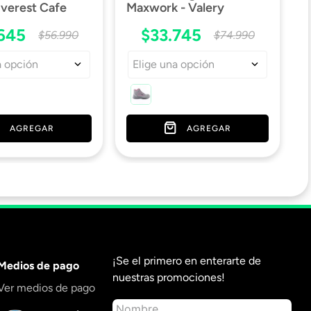
verest Cafe
Maxwork - Valery
645
$
33
.
745
$
56
.
990
$
74
.
990
a opción
Elige una opción
AGREGAR
AGREGAR
¡Se el primero en enterarte de
Medios de pago
nuestras promociones!
Ver medios de pago