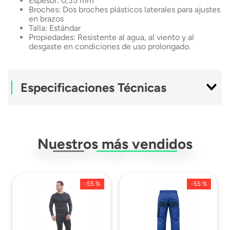
Espesor: 0,35 mm
Broches: Dos broches plásticos laterales para ajustes
en brazos
Talla: Estándar
Propiedades: Resistente al agua, al viento y al
desgaste en condiciones de uso prolongado.
Especificaciones Técnicas
Material Exterior
PVC
Nuestros más vendidos
Material Interior
PVC
Género
Unisex
-
55 %
-
55 %
Ficha Técnica
Descargar Ficha
Técnica