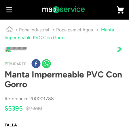
Ropa Industrial
Ropa para el Agua
Manta
Impermeable PVC Con Gorro
MS
COMPARTE
Manta Impermeable PVC Con
Gorro
Referencia
:
200001788
$
5395
$
11
.
990
TALLA