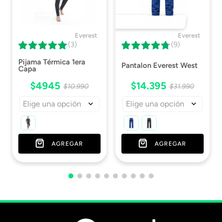
DESTACADO 🔥
Everest
Everest
(3)
(9)
Pijama Térmica 1era
Pantalon Everest West
Capa
$
4945
$
14
.
395
$
10
.
990
$
31
.
990
Elige una opción
Elige una opción
AGREGAR
AGREGAR