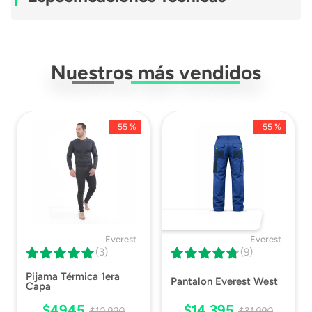
Ficha Técnica
Descargar Ficha
Técnica
Nuestros más vendidos
-
55 %
-
55 %
DESTACADO 🔥
Everest
Everest
(3)
(9)
Pijama Térmica 1era
Pantalon Everest West
Capa
$
4945
$
14
.
395
$
10
.
990
$
31
.
990