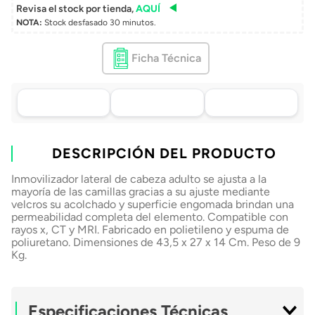
Revisa el stock por tienda,
AQUÍ
NOTA:
Stock desfasado 30 minutos.
Ficha Técnica
Asistencia de venta
Tu compra, directo a
Retiro en tienda sin
por WhatsApp
tu puerta
costo pasadas 24 h.
.
Lo atenderá uno de
Envío a domicilio en
Elige tu tienda más
nuestros ejecutivos
DESCRIPCIÓN DEL PRODUCTO
todo Chile
cercana
+56 9 4182 4316
Inmovilizador lateral de cabeza adulto se ajusta a la
mayoría de las camillas gracias a su ajuste mediante
velcros su acolchado y superficie engomada brindan una
permeabilidad completa del elemento. Compatible con
rayos x, CT y MRI. Fabricado en polietileno y espuma de
poliuretano. Dimensiones de 43,5 x 27 x 14 Cm. Peso de 9
Kg.
Especificaciones Técnicas