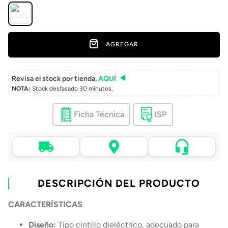
AGREGAR
Revisa el stock por tienda,
AQUÍ
NOTA:
Stock desfasado 30 minutos.
Ficha Técnica
ISP
Asistencia de venta
Tu compra, directo a
Retiro en tienda sin
por WhatsApp
tu puerta
costo pasadas 24 h.
.
Lo atenderá uno de
Envío a domicilio en
Elige tu tienda más
nuestros ejecutivos
DESCRIPCIÓN DEL PRODUCTO
todo Chile
cercana
+56 9 4182 4316
CARACTERÍSTICAS
Diseño:
Tipo cintillo dieléctrico, adecuado para