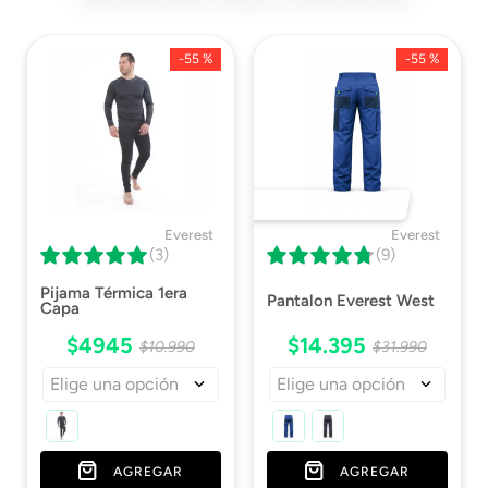
Atenuación
Ficha Técnica
Descargar Ficha
-
55 %
-
55 %
Técnica
ISP
Descargar
Certificado
DESTACADO 🔥
Everest
Everest
(3)
(9)
Pijama Térmica 1era
Pantalon Everest West
Capa
$
4945
$
14
.
395
$
10
.
990
$
31
.
990
Elige una opción
Elige una opción
AGREGAR
AGREGAR