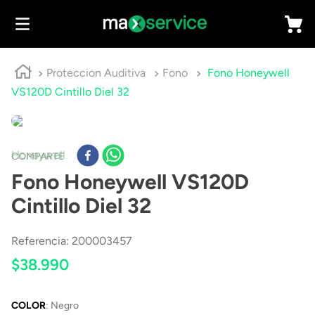
Proteccion Auditiva
Fono
Fono Honeywell
VS120D Cintillo Diel 32
Honeywell
COMPARTE
Fono Honeywell VS120D
Cintillo Diel 32
Referencia
:
200003457
$
38
.
990
COLOR
:
Negro