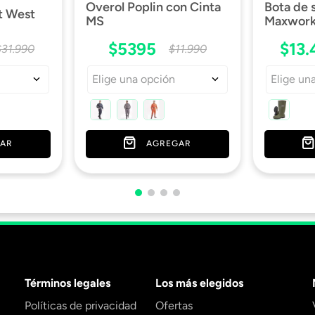
Overol Poplin con Cinta
Bota de
t West
MS
Maxwork 
$
5395
$
13
.
$
31
.
990
$
11
.
990
Elige una opción
Elige un
AR
AGREGAR
Términos legales
Los más elegidos
Políticas de privacidad
Ofertas