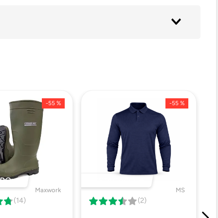
-
55 %
-
55 %
DO 🔥
DESTACADO 🔥
Maxwork
MS
(14)
(2)