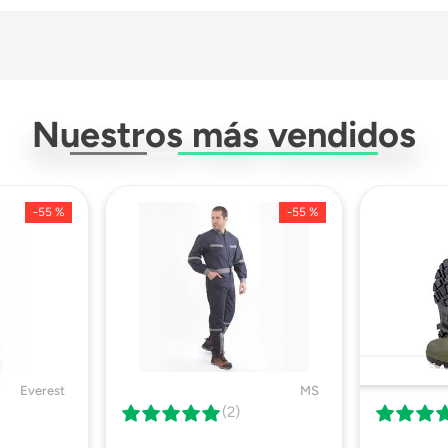
200 X 0.10 Micra
Nuestros más vendidos
-
55 %
-
55 %
DESTACA
Everest
MS
(2)