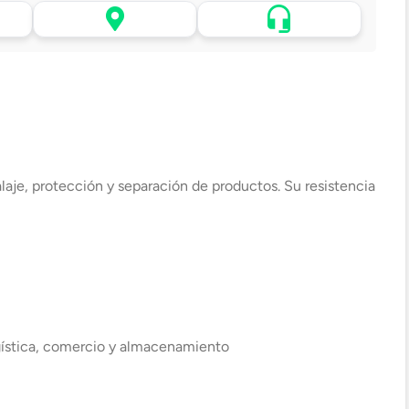
Asistencia de venta por
 tu
Retiro en tienda sin costo
WhatsApp
pasadas 24 h.
.
Lo atenderá uno de
todo
Elige tu tienda más cercana
nuestros ejecutivos
+56 9 4182 4316
laje, protección y separación de productos. Su resistencia
ogística, comercio y almacenamiento