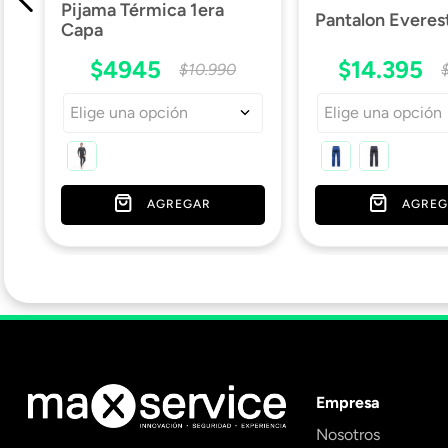
Pijama Térmica 1era
Pantalon Everes
Capa
$
4945
$
14
.
395
$
10
.
990
Elige una opción
Elige una opción
AGREGAR
AGREG
Empresa
Nosotros