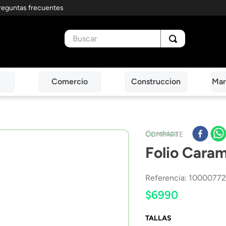
reguntas frecuentes
Buscar
Comercio
Construccion
Mar
Genérica
COMPARTE
Folio Caram
Referencia
:
10000772
$
6990
TALLAS