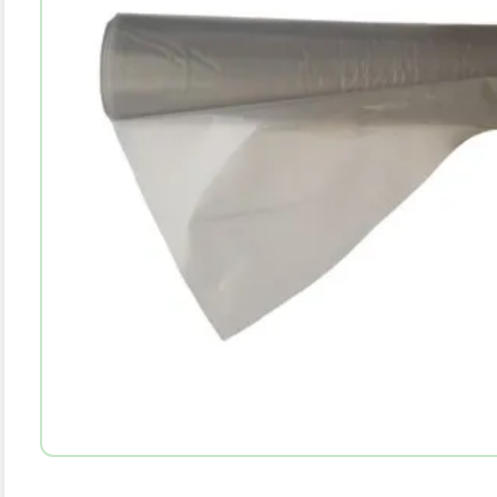
10
.
bota agua