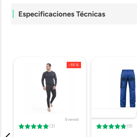
Especificaciones Técnicas
Modelo
-
55 %
DESTACADO 🔥
Everest
(3)
(9)