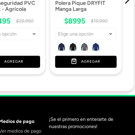
 seguridad PVC
Polera Pique DRYFIT
- Agrícola
Manga Larga
495
$
8995
$
29
.
990
$
19
.
990
a opción
Elige una opción
AGREGAR
AGREGAR
¡Se el primero en enterarte de
Medios de pago
nuestras promociones!
Ver medios de pago