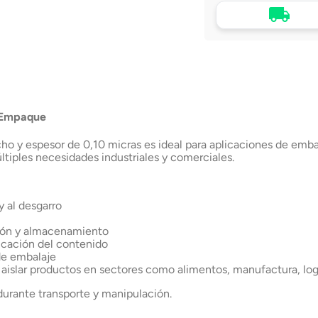
Tu compra, directo a
puerta
Envío a domicilio en 
Chile
n Empaque
ho y espesor de 0,10 micras es ideal para aplicaciones de emba
ltiples necesidades industriales y comerciales.
y al desgarro
ción y almacenamiento
ficación del contenido
de embalaje
 y aislar productos en sectores como alimentos, manufactura, l
durante transporte y manipulación.