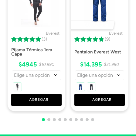
Completo
Tipo De Cartucho
Particulas
DESTACADO 🔥
Ficha Técnica
Descargar Ficha
Everest
Everest
Técnica
(3)
(9)
Pijama Térmica 1era
Pantalon Everest West
Capa
$
4945
$
14
.
395
$
10
.
990
$
31
.
990
Elige una opción
Elige una opción
AGREGAR
AGREGAR