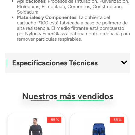
Aplicaciones
: Procesos de trituración, Pulverización,
Moleduras, Esmerilado, Cementos, Construcción,
Soldadura
Materiales y Componentes
: La cubierta del
cartucho P100 está fabricada a base de polímero de
alta resistencia. El medio filtrante está compuesto
por Nylon y FiberGlass aleatoriamente ordenada para
remover particulas respirables.
Especificaciones Técnicas
Material
FiberGlass
Nuestros más vendidos
Mantenimiento
Uso En Atomosferas
Mas De 19,5% De
Oxigeno
-
55 %
-
55 %
Compatibilidad
Respiradores De
Medio Y Rostro