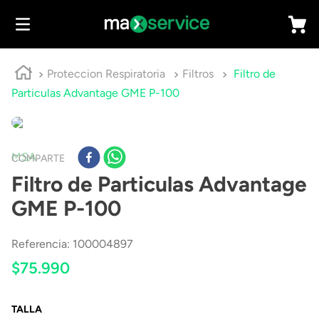
Proteccion Respiratoria
Filtros
Filtro de
Particulas Advantage GME P-100
MSA
COMPARTE
Filtro de Particulas Advantage
GME P-100
Referencia
:
100004897
$
75
.
990
TALLA