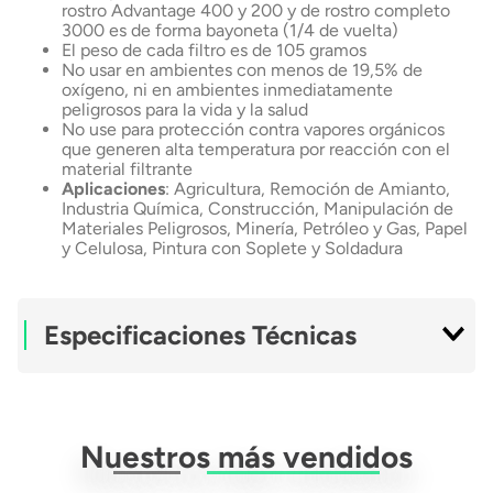
rostro Advantage 400 y 200 y de rostro completo
3000 es de forma bayoneta (1/4 de vuelta)
El peso de cada filtro es de 105 gramos
No usar en ambientes con menos de 19,5% de
oxígeno, ni en ambientes inmediatamente
peligrosos para la vida y la salud
No use para protección contra vapores orgánicos
que generen alta temperatura por reacción con el
material filtrante
Aplicaciones
: Agricultura, Remoción de Amianto,
Industria Química, Construcción, Manipulación de
Materiales Peligrosos, Minería, Petróleo y Gas, Papel
y Celulosa, Pintura con Soplete y Soldadura
Especificaciones Técnicas
Material
FiberGlass
Nuestros más vendidos
Mantenimiento
Uso En Atomosferas
Mas De 19,5% De