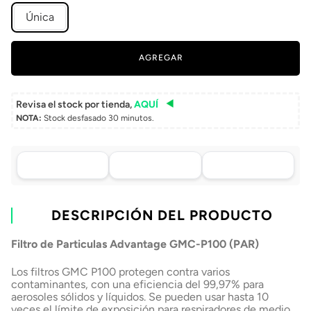
Única
AGREGAR
Revisa el stock por tienda,
AQUÍ
NOTA:
Stock desfasado 30 minutos.
Asistencia de venta
Tu compra, directo a
Retiro en tienda sin
por WhatsApp
tu puerta
costo pasadas 24 h.
.
Lo atenderá uno de
Envío a domicilio en
Elige tu tienda más
nuestros ejecutivos
DESCRIPCIÓN DEL PRODUCTO
todo Chile
cercana
+56 9 4182 4316
Filtro de Particulas Advantage GMC-P100 (PAR)
Los filtros GMC P100 protegen contra varios
contaminantes, con una eficiencia del 99,97% para
aerosoles sólidos y líquidos. Se pueden usar hasta 10
veces el límite de exposición para respiradores de medio