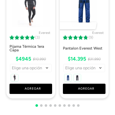
DESTACADO 🔥
Everest
Everest
(3)
(9)
Pijama Térmica 1era
Pantalon Everest West
Capa
$
4945
$
14
.
395
$
10
.
990
$
31
.
990
Elige una opción
Elige una opción
AGREGAR
AGREGAR