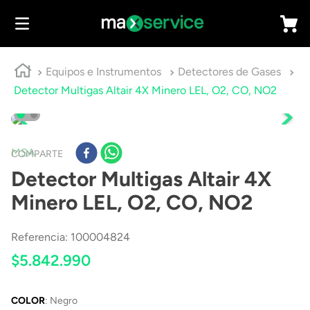
Equipos e Instrumentos
Detectores de Gases
Detector Multigas Altair 4X Minero LEL, O2, CO, NO2
MSA
COMPARTE
Detector Multigas Altair 4X
Minero LEL, O2, CO, NO2
Referencia
:
100004824
$
5
.
842
.
990
COLOR
:
Negro