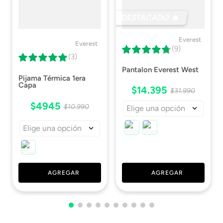
DESTACADO 🔥
Everest
Everest
(9)
(3)
Pantalon Everest West
Pijama Térmica 1era
Capa
$
14
.
395
$
31
.
990
$
4945
$
10
.
990
Elige una opción
Elige una opción
AGREGAR
AGREGAR