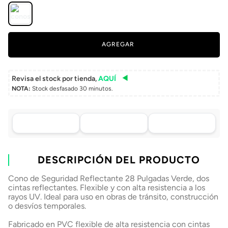
AGREGAR
Revisa el stock por tienda,
AQUÍ
NOTA:
Stock desfasado 30 minutos.
Asistencia de venta
Tu compra, directo a
Retiro en tienda sin
por WhatsApp
tu puerta
costo pasadas 24 h.
.
Lo atenderá uno de
Envío a domicilio en
Elige tu tienda más
nuestros ejecutivos
DESCRIPCIÓN DEL PRODUCTO
todo Chile
cercana
+56 9 4182 4316
Cono de Seguridad Reflectante 28 Pulgadas Verde, dos
cintas reflectantes. Flexible y con alta resistencia a los
rayos UV. Ideal para uso en obras de tránsito, construcción
o desvíos temporales.
Fabricado en PVC flexible de alta resistencia con cintas