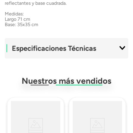
reflectantes y base cuadrada.
Medidas:
Largo 71 cm
Base: 35x35 cm
Especificaciones Técnicas
Modelo
28 Pulgadas
Nuestros más vendidos
Altura
71 Cm
Cintas Reflectivas
2
Material
PVC Flexible