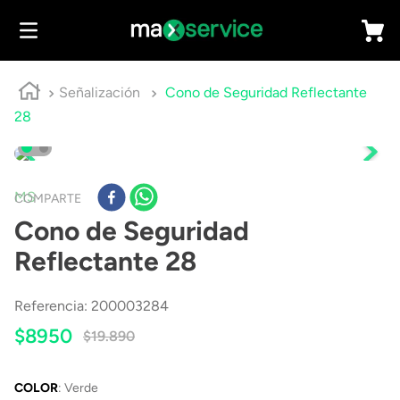
Señalización
Cono de Seguridad Reflectante
28
MS
COMPARTE
Cono de Seguridad
Reflectante 28
Referencia
:
200003284
$
8950
$
19
.
890
COLOR
:
Verde