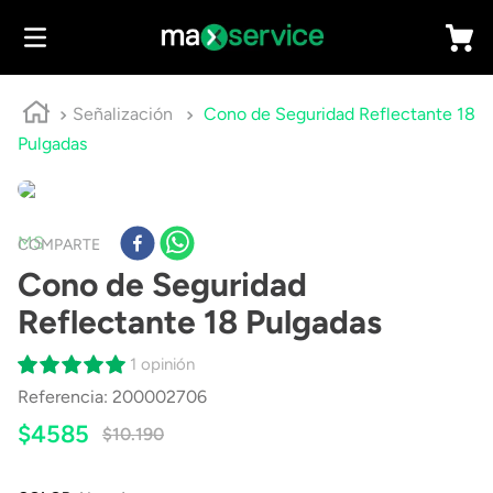
Señalización
Cono de Seguridad Reflectante 18
Pulgadas
MS
COMPARTE
Cono de Seguridad
Reflectante 18 Pulgadas
1 opinión
Referencia
:
200002706
$
4585
$
10
.
190