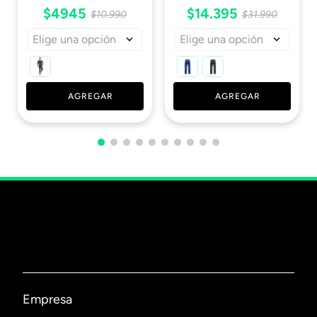
$
4945
$
14
.
395
$
10
.
990
$
31
.
990
Elige una opción
Elige una opción
AGREGAR
AGREGAR
Empresa