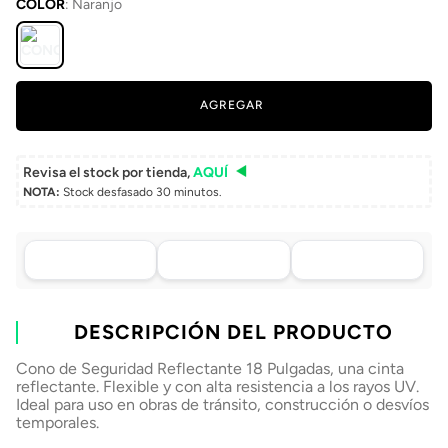
COLOR
:
Naranjo
AGREGAR
Revisa el stock por tienda,
AQUÍ
NOTA:
Stock desfasado 30 minutos.
Asistencia de venta
Tu compra, directo a
Retiro en tienda sin
por WhatsApp
tu puerta
costo pasadas 24 h.
.
Lo atenderá uno de
Envío a domicilio en
Elige tu tienda más
nuestros ejecutivos
DESCRIPCIÓN DEL PRODUCTO
todo Chile
cercana
+56 9 4182 4316
Cono de Seguridad Reflectante 18 Pulgadas, una cinta
reflectante. Flexible y con alta resistencia a los rayos UV.
Ideal para uso en obras de tránsito, construcción o desvíos
temporales.