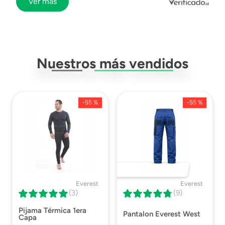
Ver más
Nuestros más vendidos
-
55 %
-
55 %
DESTACADO 🔥
Everest
Everest
(3)
(9)
Pijama Térmica 1era
Pantalon Everest West
Capa