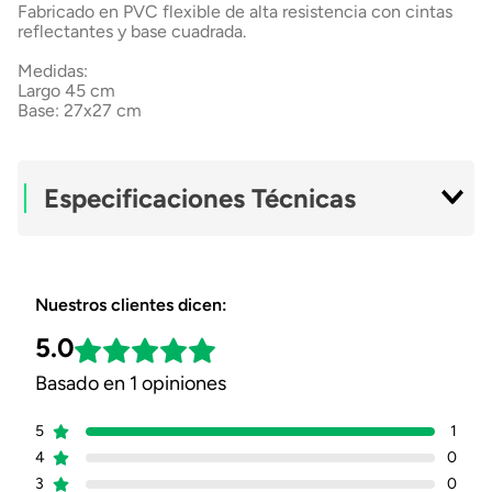
Fabricado en PVC flexible de alta resistencia con cintas
reflectantes y base cuadrada.
Medidas:
Largo 45 cm
Base: 27x27 cm
Especificaciones Técnicas
Modelo
18 Pulgadas
Nuestros clientes dicen:
Altura
45,72 Cm
5.0
Basado en 1 opiniones
Cintas Reflectivas
1
5
1
Material
PVC Flexible
4
0
3
0