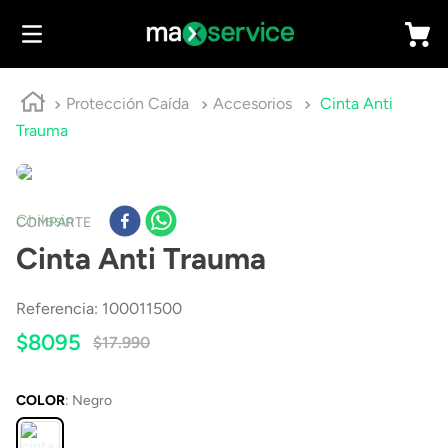
Protección Caída
Accesorios
Cinta Anti
Trauma
Chilesin
COMPARTE
Cinta Anti Trauma
Referencia
:
100011500
$
8095
$
17
.
990
COLOR
:
Negro