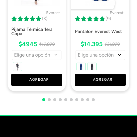
DESTACADO 🔥
Everest
Everest
(3)
(9)
Pijama Térmica 1era
Pantalon Everest West
Capa
$
4945
$
14
.
395
$
10
.
990
$
31
.
990
Elige una opción
Elige una opción
AGREGAR
AGREGAR