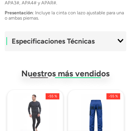
APA3#, APA4# y APAR#.
Presentación
: Incluye la cinta con lazo ajustable para una
o ambas piernas.
Especificaciones Técnicas
Modelo
CINP-CAD
Nuestros más vendidos
Tipo
Cinta Anti Trauma
Material
Poliester
-
55 %
-
55 %
Ficha Técnica
Descargar Ficha
Técnica