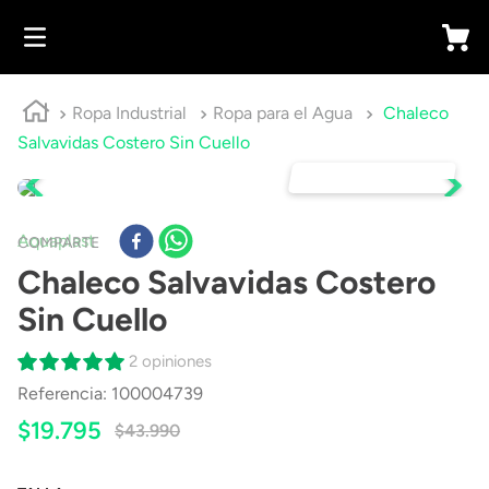
Ropa Industrial
Ropa para el Agua
Chaleco
Salvavidas Costero Sin Cuello
DESTACADO 🔥
Aquaplast
COMPARTE
Chaleco Salvavidas Costero
Sin Cuello
2 opiniones
Referencia
:
100004739
$
19
.
795
$
43
.
990