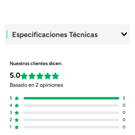
Especificaciones Técnicas
Material Exterior
Oxford
Nuestros clientes dicen:
Material Interior
Espuma De
5.0
Polietileno De 3mm
Basado en 2 opiniones
Género
Unisex
5
2
4
Medidas
61 Cm Alto X 66 Cm
0
Ancho
3
0
2
0
Ficha Técnica
Descargar Ficha
1
0
Técnica