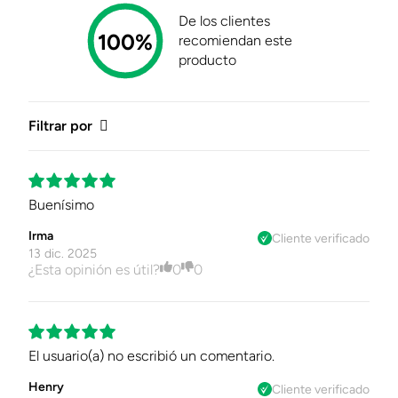
De los clientes
Certificado Caltex
Descargar
100%
recomiendan este
Certificado
producto
Filtrar por
Buenísimo
Irma
Cliente verificado
13 dic. 2025
¿Esta opinión es útil?
0
0
El usuario(a) no escribió un comentario.
Henry
Cliente verificado