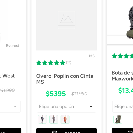
77 Cm Alto X 66 Cm Ancho
Descargar Ficha Técnica
DESTACA
Descargar Certificado
Everest
MS
(2)
Bota de
t West
Overol Poplin con Cinta
Maxwork 
MS
$
13
.
$
31
.
990
$
5395
$
11
.
990
Elige una opción
Elige un