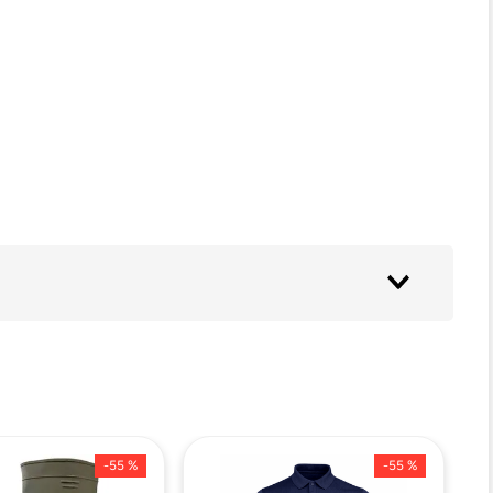
 3mm
-
55 %
-
55 %