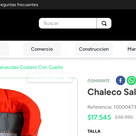
reguntas frecuentes
Buscar
Comercio
Construccion
Mar
lvavidas Costero Con Cuello
DESTACADO 🔥
Aquaplast
COMPARTE
Chaleco Sa
Referencia
:
1000047
$
17
.
545
$
38
.
990
TALLA