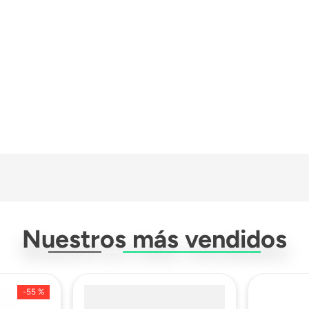
Oxford
Nuestros más vendidos
Espuma De Polietileno De
-
55 %
Unisex