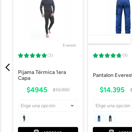
Medidas
Ficha Técnica
Certificado Caltex
DESTACADO 🔥
Everest
(3)
(9)
Pijama Térmica 1era
Pantalon Everes
Capa
$
4945
$
14
.
395
$
10
.
990
Elige una opción
Elige una opción