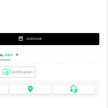
AGREGAR
da,
AQUÍ
minutos.
Certificación
Asistencia de venta por
 tu
Retiro en tienda sin costo
WhatsApp
pasadas 24 h.
.
Lo atenderá uno de
todo
Elige tu tienda más cercana
nuestros ejecutivos