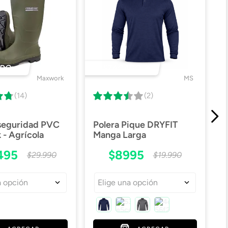
DO 🔥
DESTACADO 🔥
Maxwork
MS
(14)
(2)
 seguridad PVC
Polera Pique DRYFIT
- Agrícola
Manga Larga
495
$
8995
$
29
.
990
$
19
.
990
a opción
Elige una opción