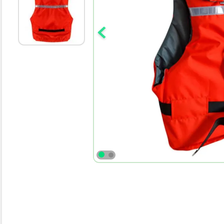
10
.
parka