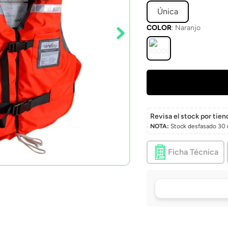
Única
COLOR
:
Naranjo
Revisa el stock por tien
NOTA:
Stock desfasado 30 
Ficha Técnica
Tu compra, directo a
puerta
Envío a domicilio en 