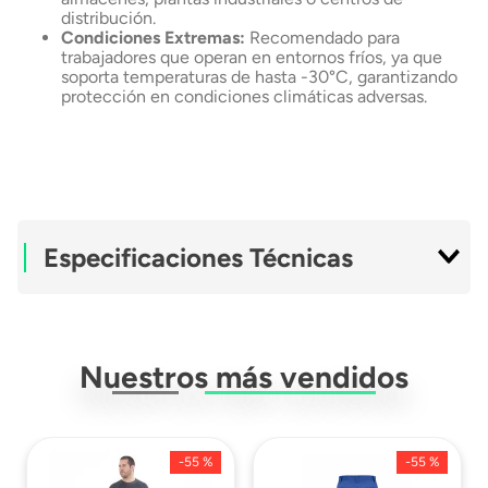
distribución.
Condiciones Extremas:
Recomendado para
trabajadores que operan en entornos fríos, ya que
soporta temperaturas de hasta -30°C, garantizando
protección en condiciones climáticas adversas.
Especificaciones Técnicas
Modelo
Protection II
Nuestros más vendidos
Tipo
Casco
Ficha Técnica
Descargar Ficha
Técnica
-
55 %
-
55 %