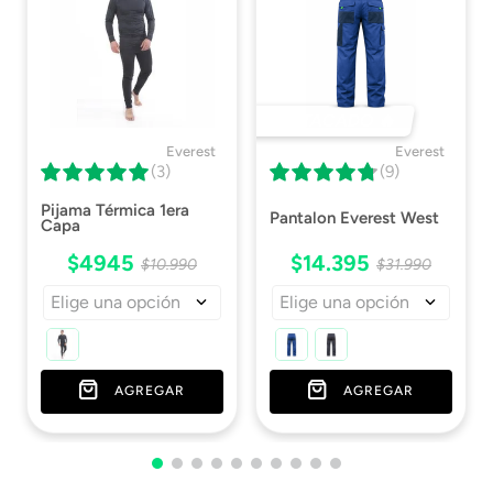
Certificado
Descargar
Certificado
DESTACADO 🔥
Everest
Everest
(3)
(9)
Pijama Térmica 1era
Pantalon Everest West
Capa
$
4945
$
14
.
395
$
10
.
990
$
31
.
990
Elige una opción
Elige una opción
AGREGAR
AGREGAR