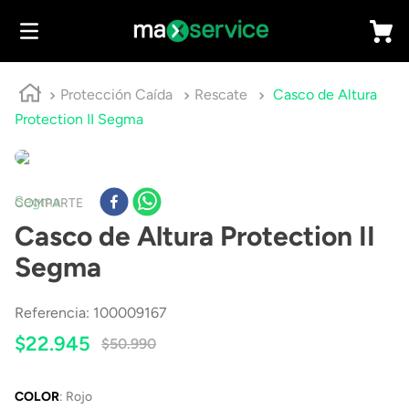
Protección Caída
Rescate
Casco de Altura
Protection II Segma
Segma
COMPARTE
Casco de Altura Protection II
Segma
Referencia
:
100009167
$
22
.
945
$
50
.
990
COLOR
:
Rojo