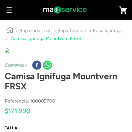
Ropa Industrial
Ropa Tecnica
Ropa Ignifuga
Camisa Ignifuga Mountvern FRSX
Genérica
COMPARTE
Camisa Ignifuga Mountvern
FRSX
Referencia
:
100009700
$
171
.
990
TALLA