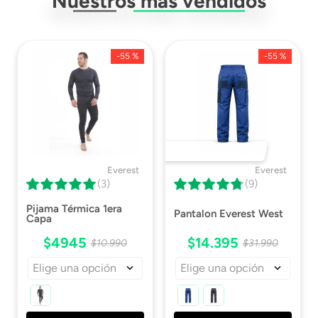
Nuestros más vendidos
Material Interior
Antiestatico
Género
Unisex
-
55 %
-
55 %
DESTACADO 🔥
Everest
Everest
(3)
(9)
Pijama Térmica 1era
Pantalon Everest West
Capa
$
4945
$
14
.
395
$
10
.
990
$
31
.
990
Elige una opción
Elige una opción