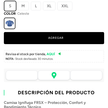
S
M
L
XL
XXL
COLOR
:
Celeste
AGREGAR
Revisa el stock por tienda,
AQUÍ
NOTA:
Stock desfasado 30 minutos.
Asistencia de venta
Tu compra, directo a
Retiro en tienda sin
por WhatsApp
tu puerta
costo pasadas 24 h.
.
Lo atenderá uno de
Envío a domicilio en
Elige tu tienda más
nuestros ejecutivos
DESCRIPCIÓN DEL PRODUCTO
todo Chile
cercana
+56 9 4182 4316
Camisa Ignífuga FRSX – Protección, Confort y
Rendimiento Técnico