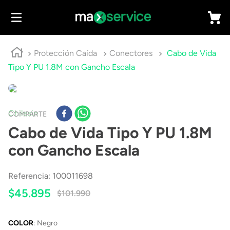
Protección Caída
Conectores
Cabo de Vida
Tipo Y PU 1.8M con Gancho Escala
Chilesin
COMPARTE
Cabo de Vida Tipo Y PU 1.8M
con Gancho Escala
Referencia
:
100011698
$
45
.
895
$
101
.
990
COLOR
:
Negro