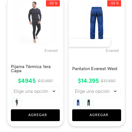
-
55 %
-
55 %
Resistencia
2268 Kgf
Ficha Técnica
Descargar Ficha
Técnica
DESTACADO 🔥
ISP
Descargar Resolución
Everest
Everest
ISP
Pijama Térmica 1era
Pantalon Everest West
Capa
$
4945
$
14
.
395
$
10
.
990
$
31
.
990
Elige una opción
Elige una opción
AGREGAR
AGREGAR