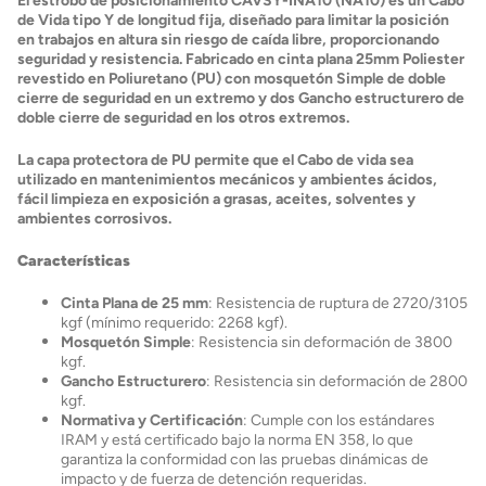
El estrobo de posicionamiento CAVSY-INA10 (NA10) es un Cabo
de Vida tipo Y de longitud fija, diseñado para limitar la posición
en trabajos en altura sin riesgo de caída libre, proporcionando
seguridad y resistencia. Fabricado en cinta plana 25mm Poliester
revestido en Poliuretano (PU) con mosquetón Simple de doble
cierre de seguridad en un extremo y dos Gancho estructurero de
doble cierre de seguridad en los otros extremos.
La capa protectora de PU permite que el Cabo de vida sea
utilizado en mantenimientos mecánicos y ambientes ácidos,
fácil limpieza en exposición a grasas, aceites, solventes y
ambientes corrosivos.
Características
Cinta Plana de 25 mm
: Resistencia de ruptura de 2720/3105
kgf (mínimo requerido: 2268 kgf).
Mosquetón Simple
: Resistencia sin deformación de 3800
kgf.
Gancho Estructurero
: Resistencia sin deformación de 2800
kgf.
Normativa y Certificación
: Cumple con los estándares
IRAM y está certificado bajo la norma EN 358, lo que
garantiza la conformidad con las pruebas dinámicas de
impacto y de fuerza de detención requeridas.