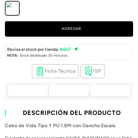
AGREGAR
Revisa el stock por tienda,
AQUÍ
NOTA:
Stock desfasado 30 minutos.
Ficha Técnica
ISP
Asistencia de venta
Tu compra, directo a
Retiro en tienda sin
por WhatsApp
tu puerta
costo pasadas 24 h.
.
Lo atenderá uno de
Envío a domicilio en
Elige tu tienda más
nuestros ejecutivos
DESCRIPCIÓN DEL PRODUCTO
todo Chile
cercana
+56 9 4182 4316
Cabo de Vida Tipo Y PU 1.8M con Gancho Escala