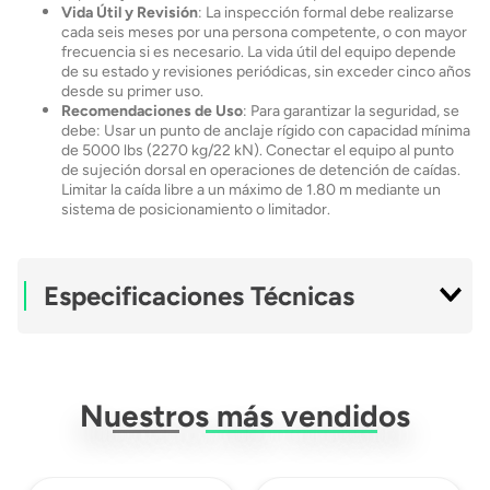
Vida Útil y Revisión
: La inspección formal debe realizarse
cada seis meses por una persona competente, o con mayor
frecuencia si es necesario. La vida útil del equipo depende
de su estado y revisiones periódicas, sin exceder cinco años
desde su primer uso.
Recomendaciones de Uso
: Para garantizar la seguridad, se
debe: Usar un punto de anclaje rígido con capacidad mínima
de 5000 lbs (2270 kg/22 kN). Conectar el equipo al punto
de sujeción dorsal en operaciones de detención de caídas.
Limitar la caída libre a un máximo de 1.80 m mediante un
sistema de posicionamiento o limitador.
Especificaciones Técnicas
Modelo
CAVSY-INA10(NA10)
Nuestros más vendidos
Tipo
Cabo De Vida
Material
Poliuretano