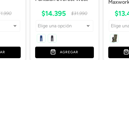
Maxwork 
$
14
.
395
$
13
.
11
.
990
$
31
.
990
Elige una opción
Elige un
AR
AGREGAR
Términos legales
Los más elegidos
Políticas de privacidad
Ofertas
Políticas de despacho
Calzado de seguridad