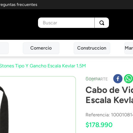
reguntas frecuentes
Buscar
Comercio
Construccion
Mar
Stones Tipo Y Gancho Escala Kevlar 1.5M
Segma
COMPARTE
Cabo de Vi
Escala Kevl
Referencia
:
10001081
$
178
.
990