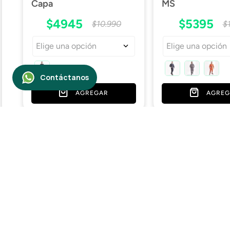
Capa
MS
$
4945
$
5395
$
10
.
990
$
Elige una opción
Elige una opción
AGREGAR
AGREG
Empresa
Nosotros
Contáctanos