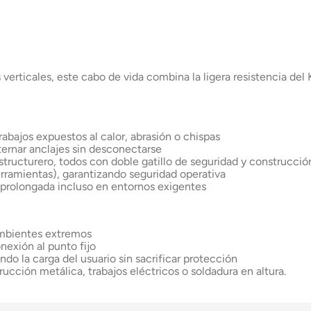
verticales, este cabo de vida combina la ligera resistencia del 
trabajos expuestos al calor, abrasión o chispas
ternar anclajes sin desconectarse
tructurero, todos con doble gatillo de seguridad y construcció
rramientas), garantizando seguridad operativa
d prolongada incluso en entornos exigentes
 ambientes extremos
exión al punto fijo
do la carga del usuario sin sacrificar protección
ucción metálica, trabajos eléctricos o soldadura en altura.