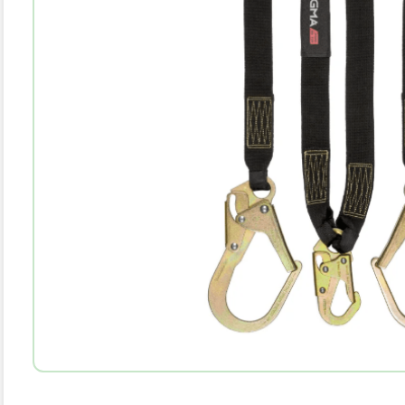
10
.
parka