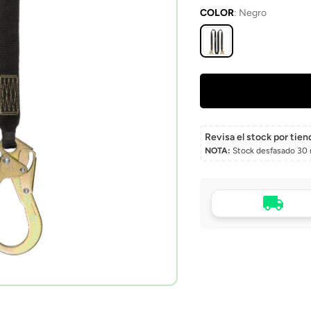
COLOR
:
Negro
Revisa el stock por tien
NOTA:
Stock desfasado 30 
Tu compra, directo a
puerta
Envío a domicilio en 
Chile