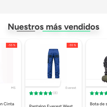
Stones Tipo Y
Nuestros más vendidos
Cabo De Vida
-
55 %
-
55 %
Acero
No
140 Kg
DESTACADO 🔥
DESTACA
MS
Everest
(8)
on Cinta
Bota de
Pantalon Everest West