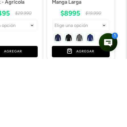
- Agrícola
Manga Larga
495
$
8995
$
29
.
990
$
19
.
990
a opción
Elige una opción
AGREGAR
AGREGAR
¡Se el primero en enterarte de
Medios de pago
nuestras promociones!
Ver medios de pago