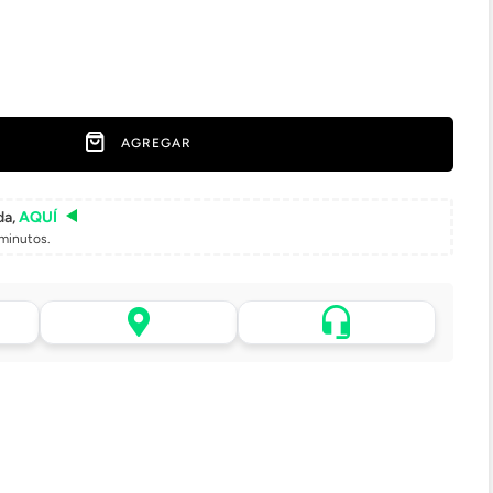
AGREGAR
da,
AQUÍ
minutos.
Asistencia de venta por
 tu
Retiro en tienda sin costo
WhatsApp
pasadas 24 h.
.
Lo atenderá uno de
todo
Elige tu tienda más cercana
nuestros ejecutivos
+56 9 4182 4316