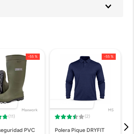
-
55 %
-
55 %
DO 🔥
DESTACADO 🔥
Maxwork
MS
(11)
(2)
 seguridad PVC
Polera Pique DRYFIT