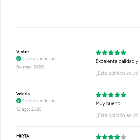
Modelo
Capellada
Forro
Plantilla Interior
Víctor
Cliente verificado
Excelente calidad y
Plantilla De Seguridad
04 may. 2026
¿Esta opinión es útil
Puntera De Seguridad
Valeria
Planta
Cliente verificado
Muy bueno
12 ago. 2025
Resistencia Al Agua
¿Esta opinión es útil
Tipo De Cierre
MIRTA