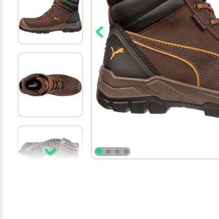
10
.
bota agua