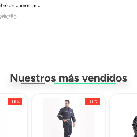
Descargar Ficha Técnica
ribió un comentario.
?
0
0
---
Nuestros más vendidos
-
55 %
-
55 %