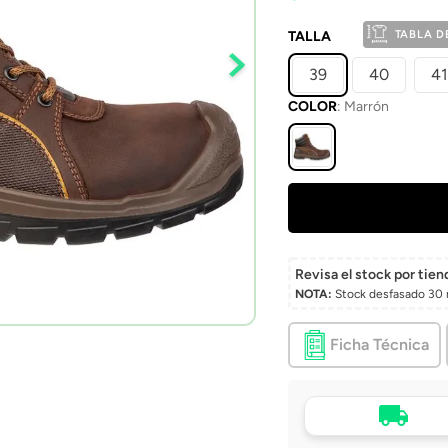
TABLA D
TALLA
39
40
41
COLOR
:
Marrón
Revisa el stock por tien
NOTA:
Stock desfasado 30 
Ficha Técnica
Tu compra, directo a