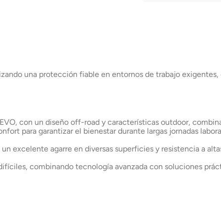
puerta
Envío a domicilio en 
Chile
izando una protección fiable en entornos de trabajo exigentes, 
EVO, con un diseño off-road y características outdoor, combina
nfort para garantizar el bienestar durante largas jornadas labora
 un excelente agarre en diversas superficies y resistencia a alt
 difíciles, combinando tecnología avanzada con soluciones práctic