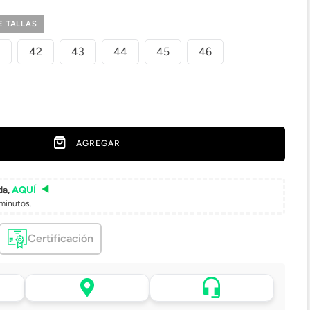
E TALLAS
42
43
44
45
46
AGREGAR
da,
AQUÍ
minutos.
Certificación
Asistencia de venta por
 tu
Retiro en tienda sin costo
WhatsApp