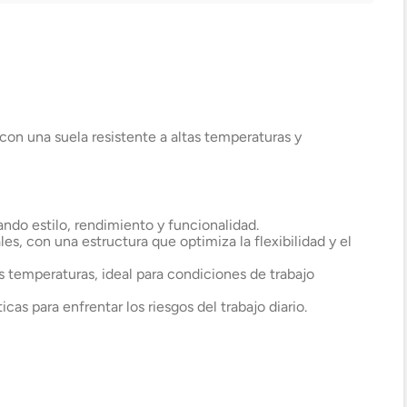
pasadas 24 h.
.
Lo atenderá uno de
todo
Elige tu tienda más cercana
nuestros ejecutivos
+56 9 4182 4316
con una suela resistente a altas temperaturas y
ndo estilo, rendimiento y funcionalidad.
les, con una estructura que optimiza la flexibilidad y el
as temperaturas, ideal para condiciones de trabajo
as para enfrentar los riesgos del trabajo diario.