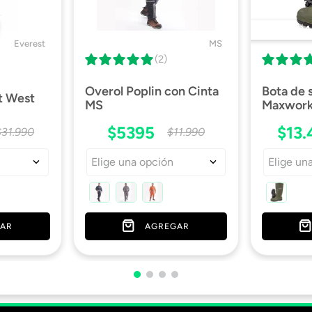
DESTACA
Everest
MS
(2)
Overol Poplin con Cinta
Bota de
t West
MS
Maxwork 
$
5395
$
13
.
$
31
.
990
$
11
.
990
Elige una opción
Elige un
AR
AGREGAR