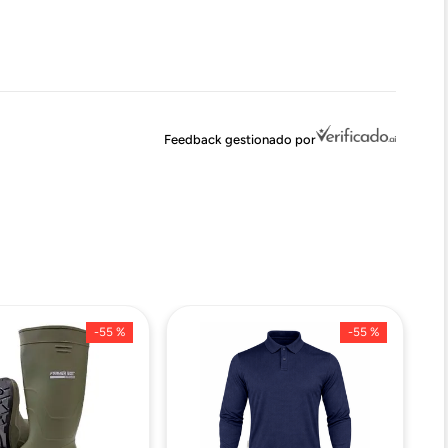
Feedback gestionado por
-
55 %
-
55 %