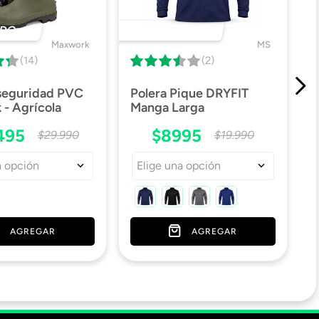
DO 🔥
DESTACADO 🔥
Maxwork
MS
(14)
(2)
 seguridad PVC
Polera Pique DRYFIT
- Agrícola
Manga Larga
495
$
8995
$
29
.
990
$
19
.
990
a opción
Elige una opción
AGREGAR
AGREGAR