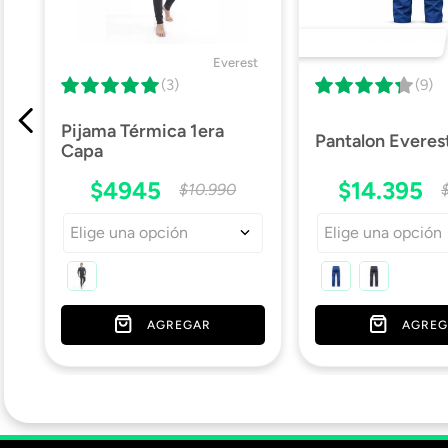
DESTACADO 🔥
Everest
(3)
(9)
Pijama Térmica 1era
Pantalon Everes
Capa
$
4945
$
14
.
395
$
10
.
990
Elige una opción
Elige una opción
AGREGAR
AGREG