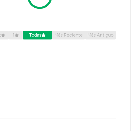
2
1
Todas
Más Reciente
Más Antiguo
)