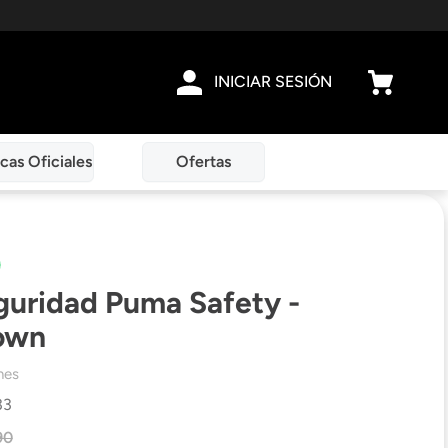
INICIAR SESIÓN
cas Oficiales
Ofertas
guridad Puma Safety -
own
nes
33
90