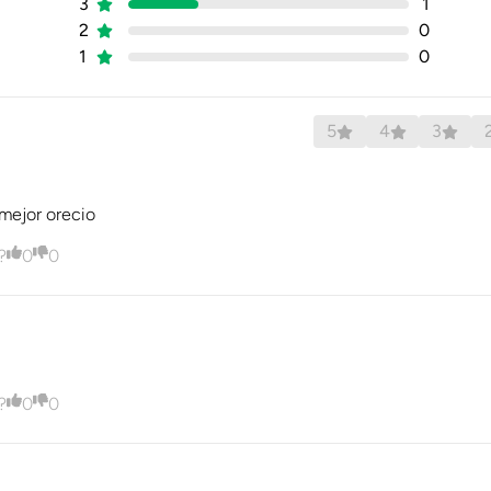
3
1
Tornado Brown
2
0
1
0
Pull-Up Soft Oiled
Textil
5
4
3
Evercushion
 mejor orecio
Acero
?
0
0
Fibra De Vidrio (Composite
Bi Material PU / Goma
No
?
0
0
Cordón