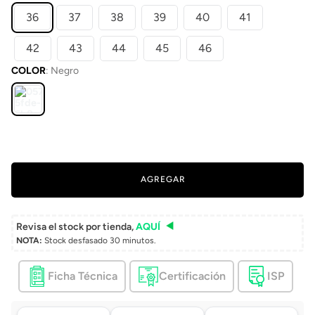
36
37
38
39
40
41
42
43
44
45
46
COLOR
:
Negro
AGREGAR
Revisa el stock por tienda,
AQUÍ
NOTA:
Stock desfasado 30 minutos.
Ficha Técnica
Certificación
ISP