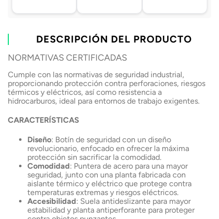
Asistencia de venta
Tu compra, directo a
Retiro en tienda sin
por WhatsApp
tu puerta
costo pasadas 24 h.
.
Lo atenderá uno de
Envío a domicilio en
Elige tu tienda más
nuestros ejecutivos
DESCRIPCIÓN DEL PRODUCTO
todo Chile
cercana
+56 9 4182 4316
NORMAT
IVAS CERTIFICADAS
Cumple con las normativas de seguridad industrial,
proporcionando protección contra perforaciones, riesgos
térmicos y eléctricos, así como resistencia a
hidrocarburos, ideal para entornos de trabajo exigentes.
CARACTERÍSTICAS
Diseño
: Botín de seguridad con un diseño
revolucionario, enfocado en ofrecer la máxima
protección sin sacrificar la comodidad.
Comodidad
: Puntera de acero para una mayor
seguridad, junto con una planta fabricada con
aislante térmico y eléctrico que protege contra
temperaturas extremas y riesgos eléctricos.
Accesibilidad
: Suela antideslizante para mayor
estabilidad y planta antiperforante para proteger
contra objetos punzantes.