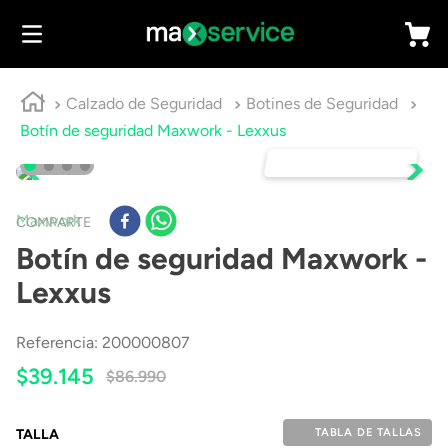
Calzado de Seguridad
Botines de Seguridad
Botín de seguridad Maxwork - Lexxus
DESTACADO 🔥
Maxwork
COMPARTE
Botín de seguridad Maxwork -
Lexxus
Referencia
:
200000807
$
39
.
145
$
86
.
990
TABLA DE TALLAS
TALLA