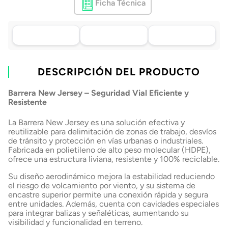
Ficha Técnica
Asistencia de venta
Tu compra, directo a
Retiro en tienda sin
por WhatsApp
tu puerta
costo pasadas 24 h.
.
Lo atenderá uno de
Envío a domicilio en
Elige tu tienda más
nuestros ejecutivos
DESCRIPCIÓN DEL PRODUCTO
todo Chile
cercana
+56 9 4182 4316
Barrera New Jersey – Seguridad Vial Eficiente y
Resistente
La Barrera New Jersey es una solución efectiva y
reutilizable para delimitación de zonas de trabajo, desvíos
de tránsito y protección en vías urbanas o industriales.
Fabricada en polietileno de alto peso molecular (HDPE),
ofrece una estructura liviana, resistente y 100% reciclable.
Su diseño aerodinámico mejora la estabilidad reduciendo
el riesgo de volcamiento por viento, y su sistema de
encastre superior permite una conexión rápida y segura
entre unidades. Además, cuenta con cavidades especiales
para integrar balizas y señaléticas, aumentando su
visibilidad y funcionalidad en terreno.